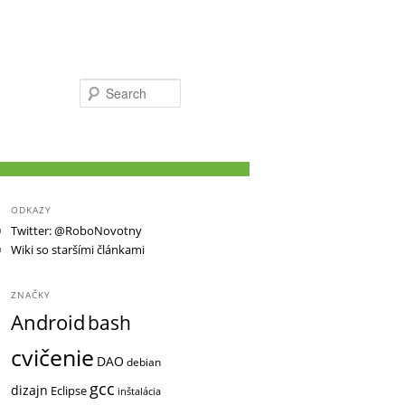
Search
ODKAZY
Twitter: @RoboNovotny
Wiki so staršími článkami
ZNAČKY
Android
bash
cvičenie
DAO
debian
gcc
dizajn
Eclipse
inštalácia