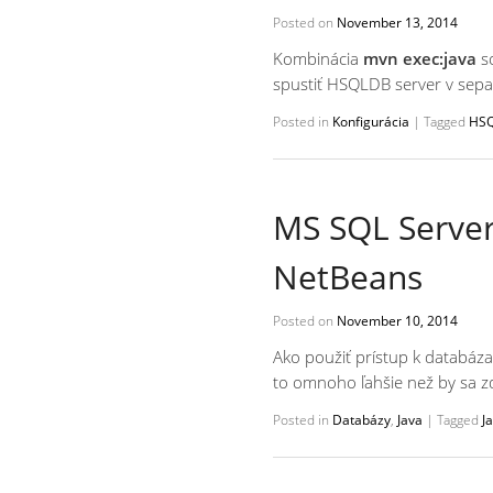
Posted on
November 13, 2014
Kombinácia
mvn exec:java
so
spustiť HSQLDB server v sepa
Posted in
Konfigurácia
|
Tagged
HS
MS SQL Server
NetBeans
Posted on
November 10, 2014
Ako použiť prístup k databá
to omnoho ľahšie než by sa z
Posted in
Databázy
,
Java
|
Tagged
J