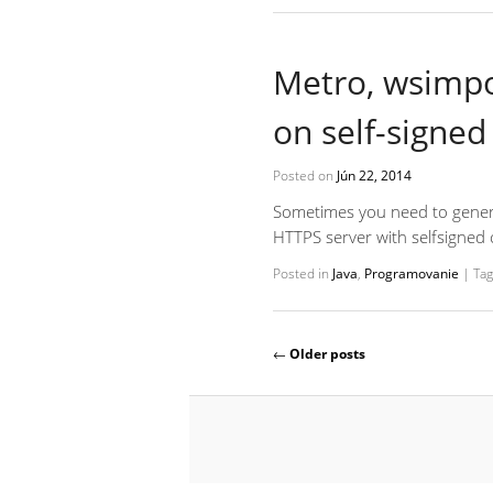
Metro, wsimp
on self-signed 
Posted on
Jún 22, 2014
Sometimes you need to genera
HTTPS server with selfsigned c
Posted in
Java
,
Programovanie
|
Ta
Post navigation
←
Older posts