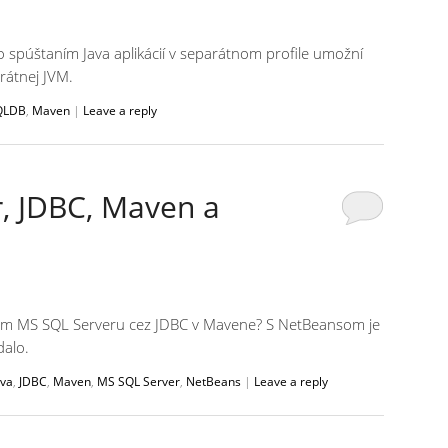
 spúštaním Java aplikácií v separátnom profile umožní
rátnej JVM.
QLDB
,
Maven
|
Leave a reply
, JDBC, Maven a
zam MS SQL Serveru cez JDBC v Mavene? S NetBeansom je
dalo.
ava
,
JDBC
,
Maven
,
MS SQL Server
,
NetBeans
|
Leave a reply