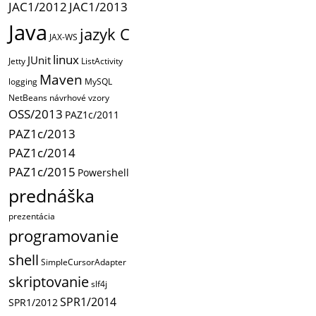
JAC1/2012
JAC1/2013
Java
jazyk C
JAX-WS
linux
JUnit
Jetty
ListActivity
Maven
logging
MySQL
NetBeans
návrhové vzory
OSS/2013
PAZ1c/2011
PAZ1c/2013
PAZ1c/2014
PAZ1c/2015
Powershell
prednáška
prezentácia
programovanie
shell
SimpleCursorAdapter
skriptovanie
slf4j
SPR1/2014
SPR1/2012