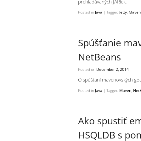
prehľadávaných JARiek.
Posted in
Java
|
Tagged
Jetty
,
Maven
Spúšťanie mav
NetBeans
Posted on
December 2, 2014
O spúšťaní mavenovských goa
Posted in
Java
|
Tagged
Maven
,
Net
Ako spustiť 
HSQLDB s po