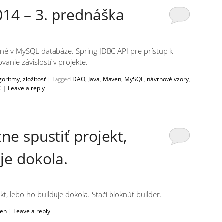
14 – 3. prednáška
né v MySQL databáze. Spring JDBC API pre prístup k
nie závislostí v projekte.
oritmy, zložitosť
|
Tagged
DAO
,
Java
,
Maven
,
MySQL
,
návrhové vzory
,
C
|
Leave a reply
ne spustiť projekt,
je dokola.
kt, lebo ho builduje dokola. Stačí bloknúť builder.
en
|
Leave a reply