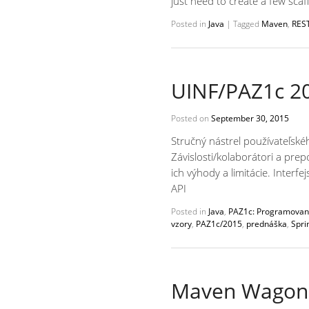
just need to create a few sca
Posted in
Java
|
Tagged
Maven
,
REST
UINF/PAZ1c 20
Posted on
September 30, 2015
Stručný nástrel používateľské
Závislosti/kolaborátori a pre
ich výhody a limitácie. Inte
API
Posted in
Java
,
PAZ1c: Programovanie
vzory
,
PAZ1c/2015
,
prednáška
,
Spri
Maven Wagon: