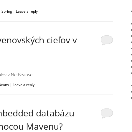
,
Spring
|
Leave a reply
enovských cieľov v
lov v NetBeanse.
Beans
|
Leave a reply
embedded databázu
mocou Mavenu?