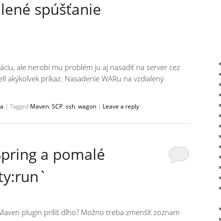
alené spúšťanie
káciu, ale nerobí mu problém ju aj nasadiť na server cez
hell akýkoľvek príkaz. Nasadenie WARu na vzdialený
ia
|
Tagged
Maven
,
SCP
,
ssh
,
wagon
|
Leave a reply
Spring a pomalé
ty:run`
z Maven plugin príliš dlho? Možno treba zmenšiť zoznam