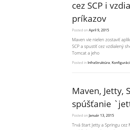
cez SCP i vzdi
príkazov
Posted on
Apríl 9, 2015
Maven vie nielen zostaviť apli
SCP a spustiť cez vzdialený s
Tomcat a jeho
Posted in
Infraštruktúra
,
Konfigurác
Maven, Jetty, 
spúšťanie `jet
Posted on
Január 13, 2015
Trvá štart Jetty a Springu ce