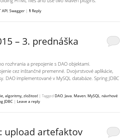
ffolding HTML files and use two Maven plugins.
 API
,
Swagger
|
1
Reply
15 – 3. prednáška
ho rozhrania a prepojenie s DAO objektami.
pojenie cez inštančné premenné. Dvojvrstvové aplikácie,
rfejsy. DAO implementované v MySQL databáze. Spring JDBC
, algoritmy, zložitosť
|
Tagged
DAO
,
Java
,
Maven
,
MySQL
,
návrhové
ng JDBC
|
Leave a reply
 upload artefaktov