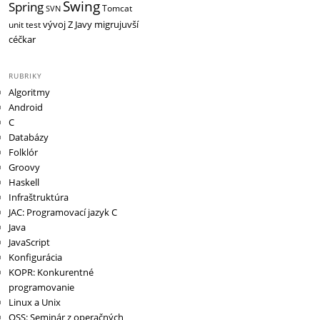
Swing
Spring
Tomcat
SVN
vývoj
Z Javy migrujuvší
unit test
céčkar
RUBRIKY
Algoritmy
Android
C
Databázy
Folklór
Groovy
Haskell
Infraštruktúra
JAC: Programovací jazyk C
Java
JavaScript
Konfigurácia
KOPR: Konkurentné
programovanie
Linux a Unix
OSS: Seminár z operačných