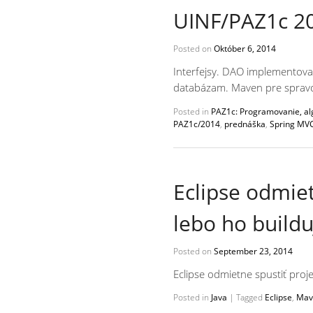
UINF/PAZ1c 20
Posted on
Október 6, 2014
Interfejsy. DAO implementova
databázam. Maven pre spravova
Posted in
PAZ1c: Programovanie, alg
PAZ1c/2014
,
prednáška
,
Spring MV
Eclipse odmiet
lebo ho buildu
Posted on
September 23, 2014
Eclipse odmietne spustiť proje
Posted in
Java
|
Tagged
Eclipse
,
Mav