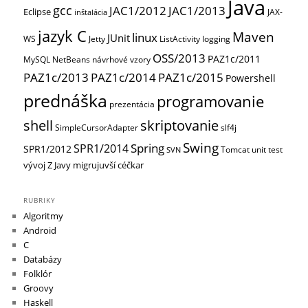
Java
gcc
JAC1/2012
JAC1/2013
Eclipse
JAX-
inštalácia
jazyk C
Maven
linux
JUnit
WS
Jetty
ListActivity
logging
OSS/2013
PAZ1c/2011
MySQL
NetBeans
návrhové vzory
PAZ1c/2013
PAZ1c/2014
PAZ1c/2015
Powershell
prednáška
programovanie
prezentácia
shell
skriptovanie
SimpleCursorAdapter
slf4j
Swing
Spring
SPR1/2014
SPR1/2012
Tomcat
unit test
SVN
vývoj
Z Javy migrujuvší céčkar
RUBRIKY
Algoritmy
Android
C
Databázy
Folklór
Groovy
Haskell