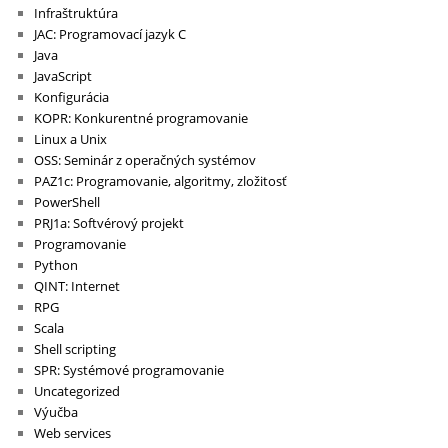
Infraštruktúra
JAC: Programovací jazyk C
Java
JavaScript
Konfigurácia
KOPR: Konkurentné programovanie
Linux a Unix
OSS: Seminár z operačných systémov
PAZ1c: Programovanie, algoritmy, zložitosť
PowerShell
PRJ1a: Softvérový projekt
Programovanie
Python
QINT: Internet
RPG
Scala
Shell scripting
SPR: Systémové programovanie
Uncategorized
Výučba
Web services