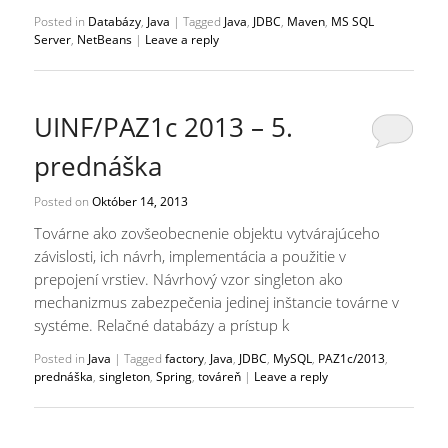
Posted in
Databázy
,
Java
|
Tagged
Java
,
JDBC
,
Maven
,
MS SQL
Server
,
NetBeans
|
Leave a reply
UINF/PAZ1c 2013 – 5.
prednáška
Posted on
Október 14, 2013
Továrne ako zovšeobecnenie objektu vytvárajúceho
závislosti, ich návrh, implementácia a použitie v
prepojení vrstiev. Návrhový vzor singleton ako
mechanizmus zabezpečenia jedinej inštancie továrne v
systéme. Relačné databázy a prístup k
Posted in
Java
|
Tagged
factory
,
Java
,
JDBC
,
MySQL
,
PAZ1c/2013
,
prednáška
,
singleton
,
Spring
,
továreň
|
Leave a reply