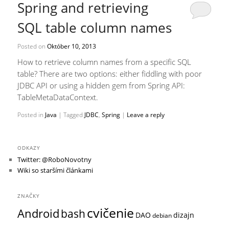
Spring and retrieving
SQL table column names
Posted on
Október 10, 2013
How to retrieve column names from a specific SQL
table? There are two options: either fiddling with poor
JDBC API or using a hidden gem from Spring API:
TableMetaDataContext.
Posted in
Java
|
Tagged
JDBC
,
Spring
|
Leave a reply
ODKAZY
Twitter: @RoboNovotny
Wiki so staršími článkami
ZNAČKY
cvičenie
Android
bash
DAO
dizajn
debian