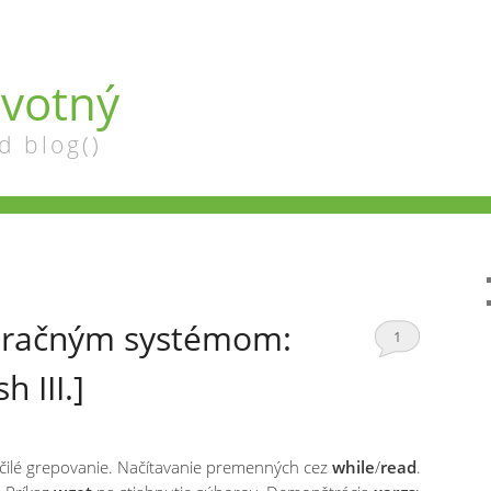
votný
d blog()
eračným systémom:
1
h III.]
očilé grepovanie. Načítavanie premenných cez
while
/
read
.