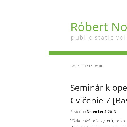
Róbert No
public static voi
TAG ARCHIVES:
WHILE
Seminár k op
Cvičenie 7 [Bas
Posted on
December 5, 2013
Všakovaké príkazy:
cut
, pokr