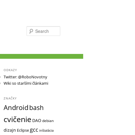
Search
ODKAZY
Twitter: @RoboNovotny
Wiki so staršími článkami
ZNAČKY
Android
bash
cvičenie
DAO
debian
gcc
dizajn
Eclipse
inštalácia