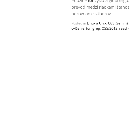
Použitie
for
cyklu a globbingu
prevod medzi riadkami štand
porovnanie súborov.
Posted in
Linux a Unix
,
OSS: Seminá
cvičenie
,
for
,
grep
,
OSS/2013
,
read
,