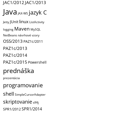
JAC1/2012
JAC1/2013
Java
jazyk C
JAX-WS
linux
JUnit
Jetty
ListActivity
Maven
logging
MySQL
NetBeans
návrhové vzory
OSS/2013
PAZ1c/2011
PAZ1c/2013
PAZ1c/2014
PAZ1c/2015
Powershell
prednáška
prezentácia
programovanie
shell
SimpleCursorAdapter
skriptovanie
slf4j
SPR1/2014
SPR1/2012