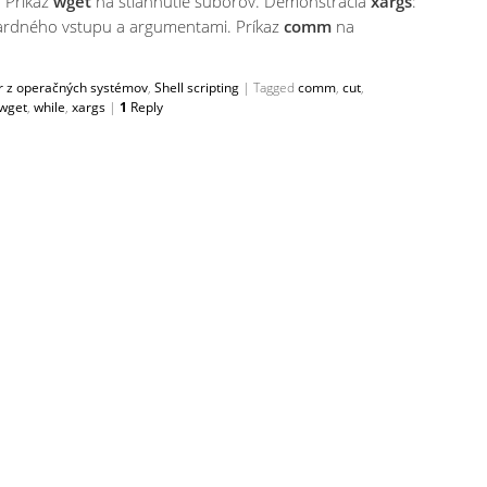
. Príkaz
wget
na stiahnutie súborov. Demonštrácia
xargs
:
ardného vstupu a argumentami. Príkaz
comm
na
r z operačných systémov
,
Shell scripting
|
Tagged
comm
,
cut
,
wget
,
while
,
xargs
|
1
Reply