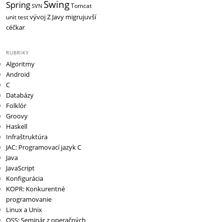
Swing
Spring
Tomcat
SVN
vývoj
Z Javy migrujuvší
unit test
céčkar
RUBRIKY
Algoritmy
Android
C
Databázy
Folklór
Groovy
Haskell
Infraštruktúra
JAC: Programovací jazyk C
Java
JavaScript
Konfigurácia
KOPR: Konkurentné
programovanie
Linux a Unix
OSS: Seminár z operačných