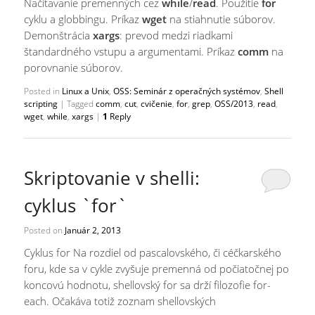
Načítavanie premenných cez
while
/
read
. Použitie
for
cyklu a globbingu. Príkaz
wget
na stiahnutie súborov.
Demonštrácia
xargs
: prevod medzi riadkami
štandardného vstupu a argumentami. Príkaz
comm
na
porovnanie súborov.
Posted in
Linux a Unix
,
OSS: Seminár z operačných systémov
,
Shell
scripting
|
Tagged
comm
,
cut
,
cvičenie
,
for
,
grep
,
OSS/2013
,
read
,
wget
,
while
,
xargs
|
1
Reply
Skriptovanie v shelli:
cyklus `for`
Posted on
Január 2, 2013
Cyklus for Na rozdiel od pascalovského, či céčkarského
foru, kde sa v cykle zvyšuje premenná od počiatočnej po
koncovú hodnotu, shellovský for sa drží filozofie for-
each. Očakáva totiž zoznam shellovských