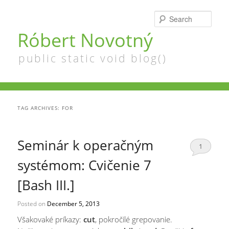
Searc
Róbert Novotný
public static void blog()
TAG ARCHIVES:
FOR
Seminár k operačným
1
systémom: Cvičenie 7
[Bash III.]
Posted on
December 5, 2013
Všakovaké príkazy:
cut
, pokročilé grepovanie.