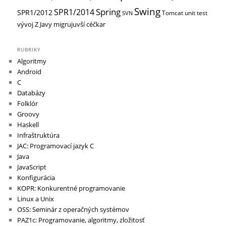
Swing
Spring
SPR1/2014
SPR1/2012
Tomcat
unit test
SVN
vývoj
Z Javy migrujuvší céčkar
RUBRIKY
Algoritmy
Android
C
Databázy
Folklór
Groovy
Haskell
Infraštruktúra
JAC: Programovací jazyk C
Java
JavaScript
Konfigurácia
KOPR: Konkurentné programovanie
Linux a Unix
OSS: Seminár z operačných systémov
PAZ1c: Programovanie, algoritmy, zložitosť