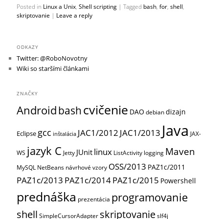
Posted in
Linux a Unix
,
Shell scripting
|
Tagged
bash
,
for
,
shell
,
skriptovanie
|
Leave a reply
ODKAZY
Twitter: @RoboNovotny
Wiki so staršími článkami
ZNAČKY
cvičenie
Android
bash
DAO
dizajn
debian
Java
gcc
JAC1/2012
JAC1/2013
Eclipse
JAX-
inštalácia
jazyk C
Maven
linux
JUnit
WS
Jetty
ListActivity
logging
OSS/2013
PAZ1c/2011
MySQL
NetBeans
návrhové vzory
PAZ1c/2013
PAZ1c/2014
PAZ1c/2015
Powershell
prednáška
programovanie
prezentácia
shell
skriptovanie
SimpleCursorAdapter
slf4j