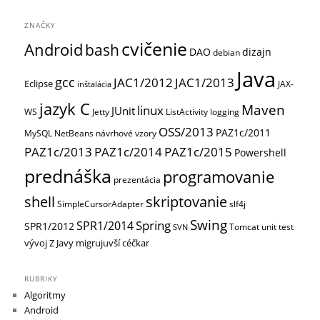
ZNAČKY
cvičenie
Android
bash
DAO
dizajn
debian
Java
gcc
JAC1/2012
JAC1/2013
Eclipse
JAX-
inštalácia
jazyk C
Maven
linux
JUnit
WS
Jetty
ListActivity
logging
OSS/2013
PAZ1c/2011
MySQL
NetBeans
návrhové vzory
PAZ1c/2013
PAZ1c/2014
PAZ1c/2015
Powershell
prednáška
programovanie
prezentácia
shell
skriptovanie
SimpleCursorAdapter
slf4j
Swing
Spring
SPR1/2014
SPR1/2012
Tomcat
unit test
SVN
vývoj
Z Javy migrujuvší céčkar
RUBRIKY
Algoritmy
Android