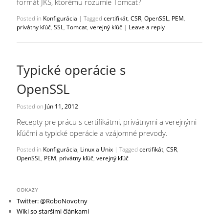
formát JKS, ktorému rozumie Tomcat?
Posted in
Konfigurácia
|
Tagged
certifikát
,
CSR
,
OpenSSL
,
PEM
,
privátny kľúč
,
SSL
,
Tomcat
,
verejný kľúč
|
Leave a reply
Typické operácie s
OpenSSL
Posted on
Jún 11, 2012
Recepty pre prácu s certifikátmi, privátnymi a verejnými
kľúčmi a typické operácie a vzájomné prevody.
Posted in
Konfigurácia
,
Linux a Unix
|
Tagged
certifikát
,
CSR
,
OpenSSL
,
PEM
,
privátny kľúč
,
verejný kľúč
ODKAZY
Twitter: @RoboNovotny
Wiki so staršími článkami