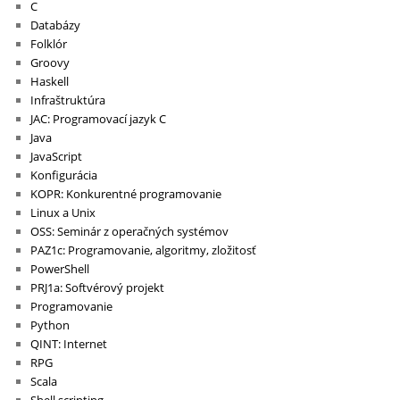
C
Databázy
Folklór
Groovy
Haskell
Infraštruktúra
JAC: Programovací jazyk C
Java
JavaScript
Konfigurácia
KOPR: Konkurentné programovanie
Linux a Unix
OSS: Seminár z operačných systémov
PAZ1c: Programovanie, algoritmy, zložitosť
PowerShell
PRJ1a: Softvérový projekt
Programovanie
Python
QINT: Internet
RPG
Scala