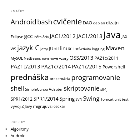
ZNAČKY
cvičenie
Android
bash
DAO
dizajn
debian
Java
gcc
JAC1/2012
JAC1/2013
Eclipse
JAX-
inštalácia
jazyk C
Maven
linux
JUnit
WS
Jetty
ListActivity
logging
OSS/2013
PAZ1c/2011
MySQL
NetBeans
návrhové vzory
PAZ1c/2013
PAZ1c/2014
PAZ1c/2015
Powershell
prednáška
programovanie
prezentácia
shell
skriptovanie
SimpleCursorAdapter
slf4j
Swing
Spring
SPR1/2014
SPR1/2012
Tomcat
unit test
SVN
vývoj
Z Javy migrujuvší céčkar
RUBRIKY
Algoritmy
Android