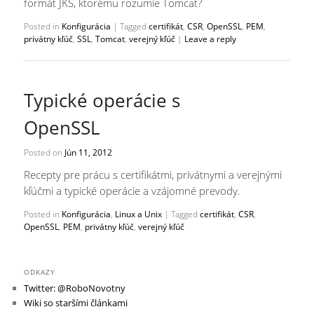
formát JKS, ktorému rozumie Tomcat?
Posted in
Konfigurácia
|
Tagged
certifikát
,
CSR
,
OpenSSL
,
PEM
,
privátny kľúč
,
SSL
,
Tomcat
,
verejný kľúč
|
Leave a reply
Typické operácie s
OpenSSL
Posted on
Jún 11, 2012
Recepty pre prácu s certifikátmi, privátnymi a verejnými
kľúčmi a typické operácie a vzájomné prevody.
Posted in
Konfigurácia
,
Linux a Unix
|
Tagged
certifikát
,
CSR
,
OpenSSL
,
PEM
,
privátny kľúč
,
verejný kľúč
ODKAZY
Twitter: @RoboNovotny
Wiki so staršími článkami