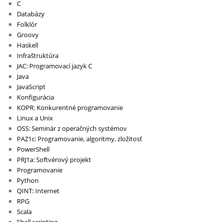
C
Databázy
Folklór
Groovy
Haskell
Infraštruktúra
JAC: Programovací jazyk C
Java
JavaScript
Konfigurácia
KOPR: Konkurentné programovanie
Linux a Unix
OSS: Seminár z operačných systémov
PAZ1c: Programovanie, algoritmy, zložitosť
PowerShell
PRJ1a: Softvérový projekt
Programovanie
Python
QINT: Internet
RPG
Scala