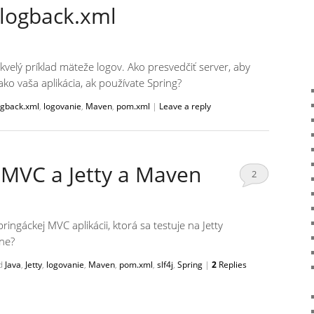
logback.xml
velý príklad mäteže logov. Ako presvedčiť server, aby
o vaša aplikácia, ak používate Spring?
ogback.xml
,
logovanie
,
Maven
,
pom.xml
|
Leave a reply
g MVC a Jetty a Maven
2
ringáckej MVC aplikácii, ktorá sa testuje na Jetty
ne?
d
Java
,
Jetty
,
logovanie
,
Maven
,
pom.xml
,
slf4j
,
Spring
|
2
Replies