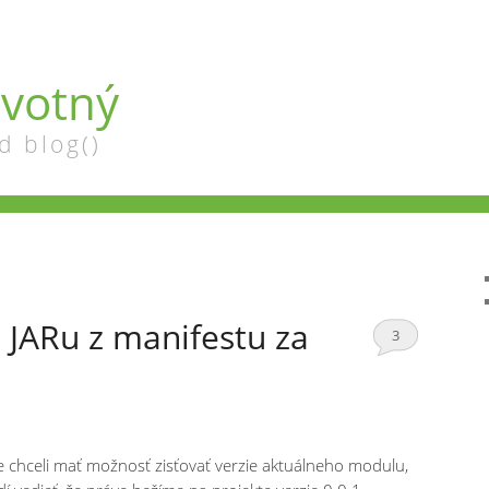
votný
d blog()
e JARu z manifestu za
3
chceli mať možnosť zisťovať verzie aktuálneho modulu,