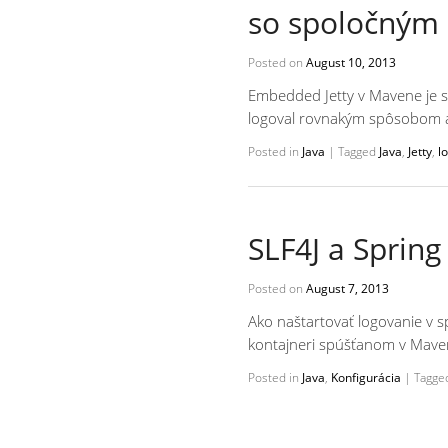
so spoločným 
Posted on
August 10, 2013
Embedded Jetty v Mavene je sk
logoval rovnakým spôsobom ak
Posted in
Java
|
Tagged
Java
,
Jetty
,
l
SLF4J a Sprin
Posted on
August 7, 2013
Ako naštartovať logovanie v sp
kontajneri spúšťanom v Mave
Posted in
Java
,
Konfigurácia
|
Tagge