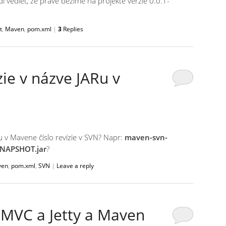
í vedieť, že práve bežíme na projekte verzie 0.0.1-
t
,
Maven
,
pom.xml
|
3
Replies
zie v názve JARu v
u v Mavene číslo revízie v SVN? Napr:
maven-svn-
SNAPSHOT.jar
?
ven
,
pom.xml
,
SVN
|
Leave a reply
g MVC a Jetty a Maven