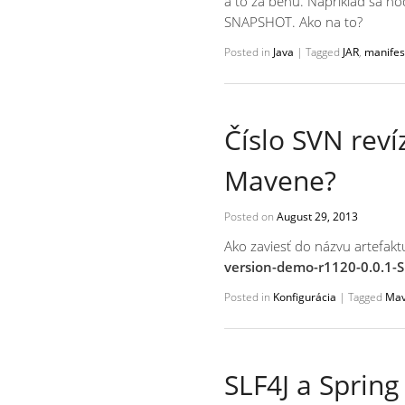
a to za behu. Napríklad sa hod
SNAPSHOT. Ako na to?
Posted in
Java
|
Tagged
JAR
,
manifes
Číslo SVN reví
Mavene?
Posted on
August 29, 2013
Ako zaviesť do názvu artefakt
version-demo-r1120-0.0.1-
Posted in
Konfigurácia
|
Tagged
Ma
SLF4J a Sprin