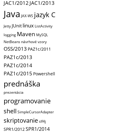
JAC1/2012
JAC1/2013
Java
jazyk C
JAX-WS
linux
JUnit
Jetty
ListActivity
Maven
logging
MySQL
NetBeans
návrhové vzory
OSS/2013
PAZ1c/2011
PAZ1c/2013
PAZ1c/2014
PAZ1c/2015
Powershell
prednáška
prezentácia
programovanie
shell
SimpleCursorAdapter
skriptovanie
slf4j
SPR1/2014
SPR1/2012