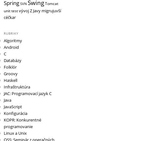
Swing
Spring
Tomcat
SVN
vývoj
Z Javy migrujuvší
unit test
céčkar
RUBRIKY
Algoritmy
Android
C
Databázy
Folklór
Groovy
Haskell
Infraštruktúra
JAC: Programovací jazyk C
Java
JavaScript
Konfigurácia
KOPR: Konkurentné
programovanie
Linux a Unix
OSS: Seminár z operačných