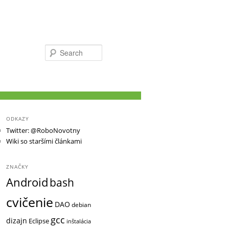
Search
ODKAZY
Twitter: @RoboNovotny
Wiki so staršími článkami
ZNAČKY
Android
bash
cvičenie
DAO
debian
gcc
dizajn
Eclipse
inštalácia