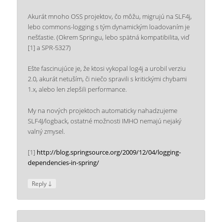
Akurát mnoho OSS projektov, čo môžu, migrujú na SLF4j,
lebo commons-logging s tým dynamickým loadovaním je
nešťastie. (Okrem Springu, lebo spätná kompatibilita, viď
[1] a SPR-5327)
Ešte fascinujúce je, že ktosi vykopal log4j a urobil verziu
2.0, akurát netuším, či niečo spravili s kritickými chybami
1.x, alebo len zlepšili performance.
My na nových projektoch automaticky nahadzujeme
SLF4J/logback, ostatné možnosti IMHO nemajú nejaký
valný zmysel.
[1]
http://blog.springsource.org/2009/12/04/logging-
dependencies-in-spring/
↓
Reply