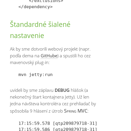
    </exclusions>

Štandardné šialené
nastavenie
Ak by sme dotvorili webový projekt (napr.
podľa dema na
GitHube
) a spustili ho cez
mavenovský plug-in:
uvideli by sme záplavu
DEBUG
hlášok (a
nekonečný štart kontajnera Jetty). Už len
jedna návšteva kontroléra cez prehliadač by
Spring MVC
spôsobila 9 hlásení z útrob
:
17:15:59.578 [qtp209879718-31] DEBUG o.s.we
17:15:59.586 [qtp209879718-31] DEBUG o.s.w.