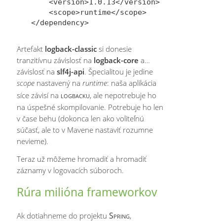
    <version>1.0.13</version>

    <scope>runtime</scope>

Artefakt
logback-classic
si donesie
tranzitívnu závislosť na
logback-core
a…
závislosť na
slf4j-api
. Špecialitou je jedine
scope
nastavený na
runtime
: naša aplikácia
logbacku
síce závisí na
, ale nepotrebuje ho
na úspešné skompilovanie. Potrebuje ho len
v čase behu (dokonca len ako voliteľnú
súčasť, ale to v Mavene nastaviť rozumne
nevieme).
Teraz už môžeme hromadiť a hromadiť
záznamy v logovacích súboroch.
Rúra milióna frameworkov
Spring
Ak dotiahneme do projektu
,