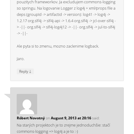
pouzitych frameworkov. Ja excludujem commons-logging
so springu. Na logovanie Logger z log4j + xml/props file a
deps (groupId -> artifactid -> version): log41 -> log4j ->
1.2.17 org.slf4j -> slf4j-api -> 1.6.4 org.slf4j -> jcl-over-slf4j -
> -||- org.slf4j -> slf4j-log4j12 -> -||- org.slf4j -> jul-to-slf4j
-> -||-
Ale pyta si to zmenu, mozno zaclenime logback.
Jaro.
↓
Reply
Róbert Novotný
on
August 9, 2013 at 20:16
said:
Na starých projektoch je to zrejme jednoduchšie: stačí
commons-logging => log4j a je to :-)