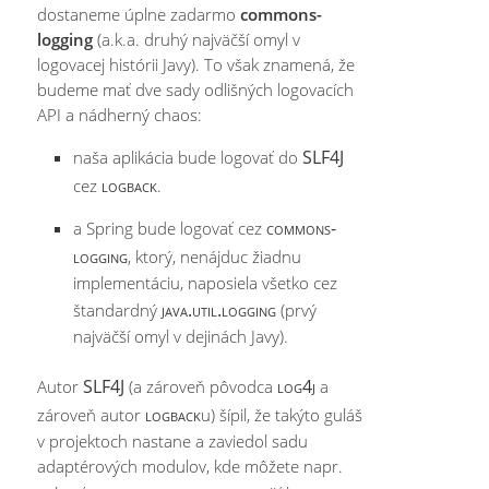
dostaneme úplne zadarmo
commons-
logging
(a.k.a. druhý najväčší omyl v
logovacej histórii Javy). To však znamená, že
budeme mať dve sady odlišných logovacích
API a nádherný chaos:
SLF4J
naša aplikácia bude logovať do
logback
cez
.
commons-
a Spring bude logovať cez
logging
, ktorý, nenájduc žiadnu
implementáciu, naposiela všetko cez
java.util.logging
štandardný
(prvý
najväčší omyl v dejinách Javy).
SLF4J
log4j
Autor
(a zároveň pôvodca
a
logback
zároveň autor
u) šípil, že takýto guláš
v projektoch nastane a zaviedol sadu
adaptérových modulov, kde môžete napr.