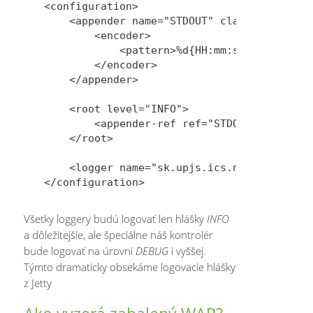
<configuration>

    <appender name="STDOUT" class="ch.qos.l
        <encoder>

            <pattern>%d{HH:mm:ss.SSS} [%thr
        </encoder>

    </appender>

    <root level="INFO">

        <appender-ref ref="STDOUT" />

    </root>

    <logger name="sk.upjs.ics.novotnyr.mjss
Všetky loggery budú logovať len hlášky
INFO
a dôležitejšie, ale špeciálne náš kontrolér
bude logovať na úrovni
DEBUG
i vyššej.
Týmto dramaticky obsekáme logovacie hlášky
z Jetty