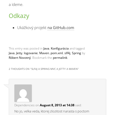
a ideme.
Odkazy
Ukážkový projekt
na GitHub.com
This entry was posted in
Java
,
Konfigurácia
and tagged
Java
,
Jetty
,
logovanie
,
Maven
,
pom.xml
,
slf4j
,
Spring
by
Róbert Novotný
. Bookmark the
permalink
.
2 THOUGHTS ON “
SLF4J A SPRING MVC A JETTY A MAVEN
”
Dependencies
on
August 8, 2013 at 14:38
said:
No jo, velka veda, ktorej zlozitost narasta s poctom