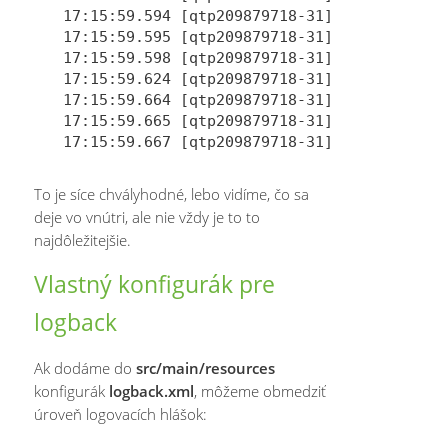
17:15:59.594 [qtp209879718-31] DEBUG o.s.w
17:15:59.595 [qtp209879718-31] DEBUG o.s.b.
17:15:59.598 [qtp209879718-31] DEBUG o.s.we
17:15:59.624 [qtp209879718-31] INFO  s.u.i.
17:15:59.664 [qtp209879718-31] DEBUG o.s.w
17:15:59.665 [qtp209879718-31] DEBUG o.s.w
To je síce chvályhodné, lebo vidíme, čo sa
deje vo vnútri, ale nie vždy je to to
najdôležitejšie.
Vlastný konfigurák pre
logback
Ak dodáme do
src/main/resources
konfigurák
logback.xml
, môžeme obmedziť
úroveň logovacích hlášok: