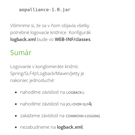
Všimnime si, že sa v ňom objavia všetky
potrebné logovacie knižnice. Konfigurák
logback.xml
bude vo
WEB-INF/classes
.
Sumár
Logovanie v konglomeráte knižníc
Spring/SLF4J/Logback/Maven/Jetty je
nakoniec jednoduché:
logback
nahodíme závislosť na
u
jcl-over-slf4j
nahodíme závislosť na
commons-logging
zakážeme závislosť na
nezabudneme na
logback.xml
,