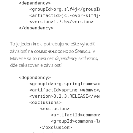
<dependency>

    <groupId>org.slf4j</groupId>

    <artifactId>jcl-over-slf4j</artifactId>
    <version>1.7.5</version>

To je jeden krok, potrebujeme ešte vyhodiť
commons-logging
Spring
závislosť na
zo
u. V
Mavene sa to rieši cez
dependency exclusions
,
čiže zakazovanie závislostí:
<dependency>

    <groupId>org.springframework</groupId>

    <artifactId>spring-webmvc</artifactId>

    <version>3.2.3.RELEASE</version>

    <exclusions>

        <exclusion>

            <artifactId>commons-logging</ar
            <groupId>commons-logging</group
        </exclusion>
