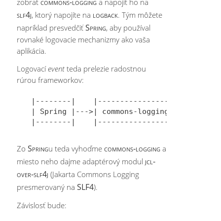
commons-logging
zobrať
a napojiť ho na
slf4j
logback
, ktorý napojíte na
. Tým môžete
Spring
napríklad presvedčiť
, aby používal
rovnaké logovacie mechanizmy ako vaša
aplikácia.
Logovací
event
teda prelezie radostnou
rúrou frameworkov:
|--------|    |-----------------|    |-----
| Spring |--->| commons-logging |--->| jcl-
Spring
commons-logging
Zo
u teda vyhoďme
a
jcl-
miesto neho dajme adaptérový modul
over-slf4j
(Jakarta Commons Logging
SLF4
presmerovaný na
).
Závislosť bude: