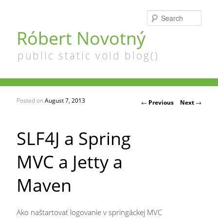
Searc
Róbert Novotný
public static void blog()
Posted on
August 7, 2013
Post navigation
←
Previous
Next
→
SLF4J a Spring
MVC a Jetty a
Maven
Ako naštartovať logovanie v springáckej MVC