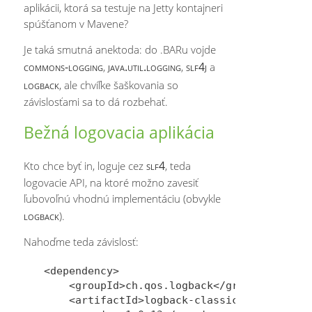
aplikácii, ktorá sa testuje na Jetty kontajneri
spúšťanom v Mavene?
Je taká smutná anektoda: do .BARu vojde
commons-logging
java.util.logging
slf4j
,
,
a
logback
, ale chvíľke šaškovania so
závislosťami sa to dá rozbehať.
Bežná logovacia aplikácia
slf4
Kto chce byť in, loguje cez
, teda
logovacie API, na ktoré možno zavesiť
ľubovoľnú vhodnú implementáciu (obvykle
logback
).
Nahoďme teda závislosť:
<dependency>

    <groupId>ch.qos.logback</groupId>

    <artifactId>logback-classic</artifactId