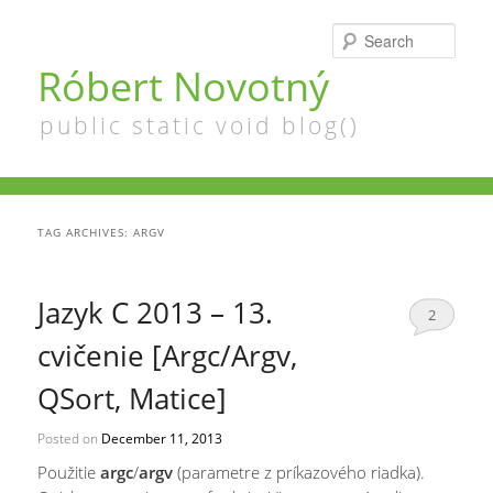
Searc
Róbert Novotný
public static void blog()
TAG ARCHIVES:
ARGV
Jazyk C 2013 – 13.
2
cvičenie [Argc/Argv,
QSort, Matice]
Posted on
December 11, 2013
Použitie
argc
/
argv
(parametre z príkazového riadka).