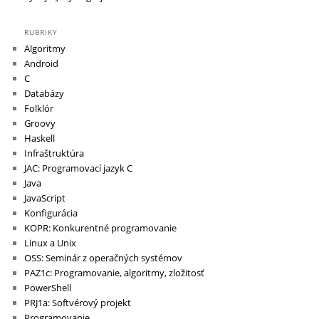
RUBRIKY
Algoritmy
Android
C
Databázy
Folklór
Groovy
Haskell
Infraštruktúra
JAC: Programovací jazyk C
Java
JavaScript
Konfigurácia
KOPR: Konkurentné programovanie
Linux a Unix
OSS: Seminár z operačných systémov
PAZ1c: Programovanie, algoritmy, zložitosť
PowerShell
PRJ1a: Softvérový projekt
Programovanie