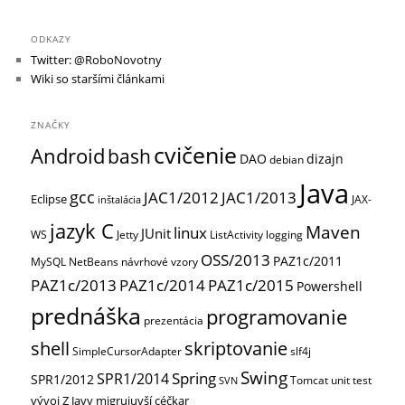
ODKAZY
Twitter: @RoboNovotny
Wiki so staršími článkami
ZNAČKY
cvičenie
Android
bash
DAO
dizajn
debian
Java
gcc
JAC1/2012
JAC1/2013
Eclipse
JAX-
inštalácia
jazyk C
Maven
linux
JUnit
WS
Jetty
ListActivity
logging
OSS/2013
PAZ1c/2011
MySQL
NetBeans
návrhové vzory
PAZ1c/2013
PAZ1c/2014
PAZ1c/2015
Powershell
prednáška
programovanie
prezentácia
shell
skriptovanie
SimpleCursorAdapter
slf4j
Swing
Spring
SPR1/2014
SPR1/2012
Tomcat
unit test
SVN
vývoj
Z Javy migrujuvší céčkar