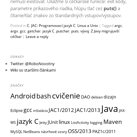
nemusí existovať. Ukážme si céčkarské funkcie: exit kódy,
parametre príkazového riadka, hlúpu tlač cez
puts()
a
čítanie/tlač znakov zo štandardných vstupov/výstupov.
Posted in
C
,
JAC: Programovací jazyk C
,
Linux a Unix
|
Tagged
argc
,
argv
,
gcc
,
getchar
,
jazyk C
,
putchar
,
puts
,
vývoj
,
Z Javy migrujuvší
céčkar
|
Leave a reply
ODKAZY
Twitter: @RoboNovotny
Wiki so staršími článkami
ZNAČKY
cvičenie
Android
bash
DAO
dizajn
debian
Java
gcc
JAC1/2012
JAC1/2013
Eclipse
JAX-
inštalácia
jazyk C
Maven
linux
JUnit
WS
Jetty
ListActivity
logging
OSS/2013
PAZ1c/2011
MySQL
NetBeans
návrhové vzory