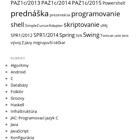
PAZ1c/2013
PAZ1c/2014
PAZ1c/2015
Powershell
prednáška
programovanie
prezentácia
shell
skriptovanie
SimpleCursorAdapter
slf4j
Swing
Spring
SPR1/2014
SPR1/2012
Tomcat
unit test
SVN
vývoj
Z Javy migrujuvší céčkar
RUBRIKY
Algoritmy
Android
C
Databázy
Folklór
Groovy
Haskell
Infraštruktúra
JAC: Programovací jazyk C
Java
JavaScript
Konfigurácia