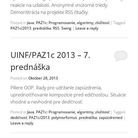
reakcie na udalosti. Anonymné vnútorné triedy.
Demonštrácia na projekte RSS čítačky.
Posted in
Java
,
PAZ1c: Programovanie, algoritmy, zložitosť
|
Tagged
PAZ1c/2013
,
prednáška
,
RSS
,
Swing
|
Leave a reply
UINF/PAZ1c 2013 – 7.
prednáška
Posted on
Október 28, 2013
Piliere OOP. Rady pre udržanie zapúzdrenia,
uprednotťňovanie kompozície pred edičnosťou. Situácie
vhodné a nevhodné pre dedičnosť.
Posted in
Java
,
PAZ1c: Programovanie, algoritmy, zložitosť
|
Tagged
dedičnosť
,
PAZ1c/2013
,
polymorfizmus
,
prednáška
,
zapúzdrenied
|
Leave a reply