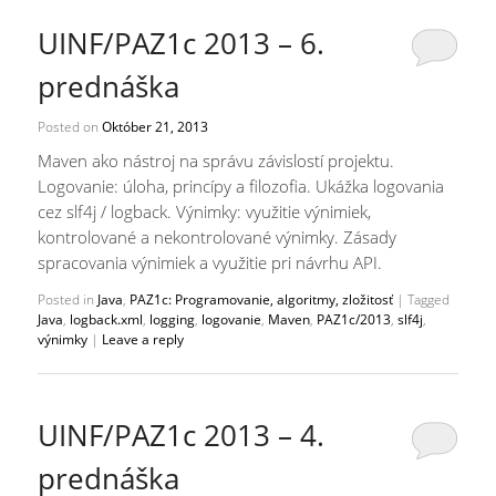
UINF/PAZ1c 2013 – 6.
prednáška
Posted on
Október 21, 2013
Maven ako nástroj na správu závislostí projektu.
Logovanie: úloha, princípy a filozofia. Ukážka logovania
cez slf4j / logback. Výnimky: využitie výnimiek,
kontrolované a nekontrolované výnimky. Zásady
spracovania výnimiek a využitie pri návrhu API.
Posted in
Java
,
PAZ1c: Programovanie, algoritmy, zložitosť
|
Tagged
Java
,
logback.xml
,
logging
,
logovanie
,
Maven
,
PAZ1c/2013
,
slf4j
,
výnimky
|
Leave a reply
UINF/PAZ1c 2013 – 4.
prednáška