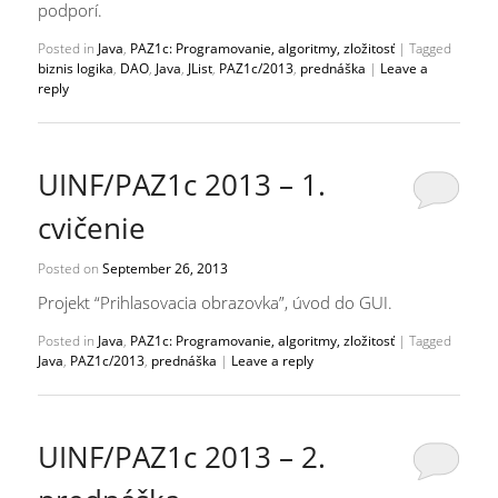
podporí.
Posted in
Java
,
PAZ1c: Programovanie, algoritmy, zložitosť
|
Tagged
biznis logika
,
DAO
,
Java
,
JList
,
PAZ1c/2013
,
prednáška
|
Leave a
reply
UINF/PAZ1c 2013 – 1.
cvičenie
Posted on
September 26, 2013
Projekt “Prihlasovacia obrazovka”, úvod do GUI.
Posted in
Java
,
PAZ1c: Programovanie, algoritmy, zložitosť
|
Tagged
Java
,
PAZ1c/2013
,
prednáška
|
Leave a reply
UINF/PAZ1c 2013 – 2.