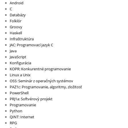
Android
C
Databázy
Folklór
Groovy
Haskell
Infraštruktúra
JAC: Programovací jazyk C
Java
JavaScript
Konfigurácia
KOPR: Konkurentné programovanie
Linux a Unix
OSS: Seminár z operačných systémov
PAZ1c: Programovanie, algoritmy, zložitosť
PowerShell
PRJ1a: Softvérový projekt
Programovanie
Python
QINT: Internet
RPG