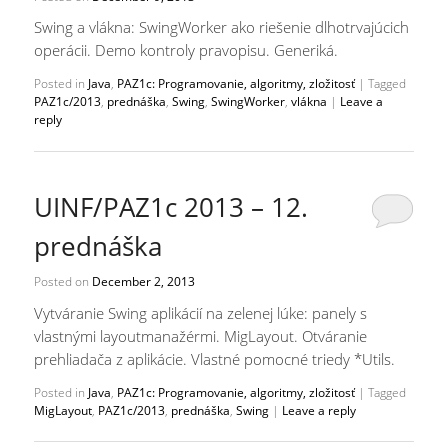
Swing a vlákna: SwingWorker ako riešenie dlhotrvajúcich
operácii. Demo kontroly pravopisu. Generiká.
Posted in
Java
,
PAZ1c: Programovanie, algoritmy, zložitosť
|
Tagged
PAZ1c/2013
,
prednáška
,
Swing
,
SwingWorker
,
vlákna
|
Leave a
reply
UINF/PAZ1c 2013 – 12.
prednáška
Posted on
December 2, 2013
Vytváranie Swing aplikácií na zelenej lúke: panely s
vlastnými layoutmanažérmi. MigLayout. Otváranie
prehliadača z aplikácie. Vlastné pomocné triedy *Utils.
Posted in
Java
,
PAZ1c: Programovanie, algoritmy, zložitosť
|
Tagged
MigLayout
,
PAZ1c/2013
,
prednáška
,
Swing
|
Leave a reply