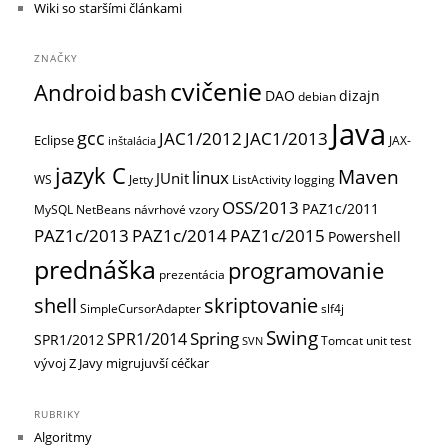
Wiki so staršími článkami
ZNAČKY
cvičenie
Android
bash
DAO
dizajn
debian
Java
gcc
JAC1/2012
JAC1/2013
Eclipse
JAX-
inštalácia
jazyk C
Maven
linux
JUnit
WS
Jetty
ListActivity
logging
OSS/2013
PAZ1c/2011
MySQL
NetBeans
návrhové vzory
PAZ1c/2013
PAZ1c/2014
PAZ1c/2015
Powershell
prednáška
programovanie
prezentácia
shell
skriptovanie
SimpleCursorAdapter
slf4j
Swing
Spring
SPR1/2014
SPR1/2012
Tomcat
unit test
SVN
vývoj
Z Javy migrujuvší céčkar
RUBRIKY
Algoritmy