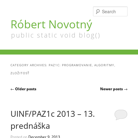
Searc
Róbert Novotný
public static void blog()
CATEGORY ARCHIVES:
PAZ1C: PROGRAMOVANIE, ALGORITMY,
ZLOŽITOSŤ
Post navigation
←
Older posts
Newer posts
→
UINF/PAZ1c 2013 – 13.
prednáška
Posted on
December 9, 2013