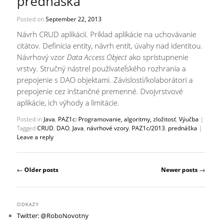
prednáška
Posted on
September 22, 2013
Návrh CRUD aplikácií. Príklad aplikácie na uchovávanie
citátov. Definícia entity, návrh entít, úvahy nad identitou.
Návrhový vzor
Data Access Object
ako sprístupnenie
vrstvy. Stručný nástrel používateľského rozhrania a
prepojenie s DAO objektami. Závislosti/kolaborátori a
prepojenie cez inštančné premenné. Dvojvrstvové
aplikácie, ich výhody a limitácie.
Posted in
Java
,
PAZ1c: Programovanie, algoritmy, zložitosť
,
Výučba
|
Tagged
CRUD
,
DAO
,
Java
,
návrhové vzory
,
PAZ1c/2013
,
prednáška
|
Leave a reply
Post navigation
←
Older posts
Newer posts
→
ODKAZY
Twitter: @RoboNovotny