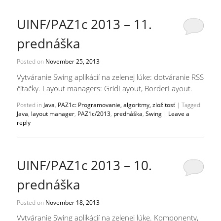
UINF/PAZ1c 2013 – 11.
prednáška
Posted on
November 25, 2013
Vytváranie Swing aplikácií na zelenej lúke: dotváranie RSS
čítačky. Layout managers: GridLayout, BorderLayout.
Posted in
Java
,
PAZ1c: Programovanie, algoritmy, zložitosť
|
Tagged
Java
,
layout manager
,
PAZ1c/2013
,
prednáška
,
Swing
|
Leave a
reply
UINF/PAZ1c 2013 – 10.
prednáška
Posted on
November 18, 2013
Vytváranie Swing aplikácií na zelenej lúke. Komponenty,