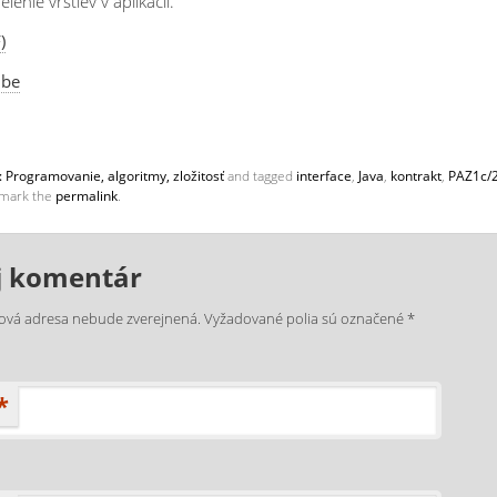
lenie vrstiev v aplikácii.
)
ube
 Programovanie, algoritmy, zložitosť
and tagged
interface
,
Java
,
kontrakt
,
PAZ1c/
kmark the
permalink
.
j komentár
lová adresa nebude zverejnená.
Vyžadované polia sú označené
*
*