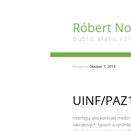
Róbert No
public static voi
Posted on
Október 7, 2013
UINF/PAZ1
Interfejsy ako kontrakt medzi 
návratových typoch a výnimká