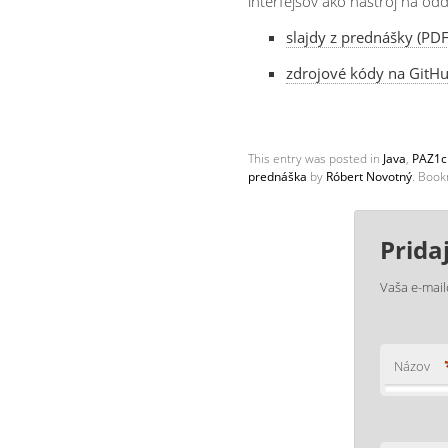
interfejsov ako nástroj na odde
slajdy z prednášky (PDF
zdrojové kódy na GitH
This entry was posted in
Java
,
PAZ1c:
prednáška
by
Róbert Novotný
. Boo
Prida
Vaša e-mai
Názov