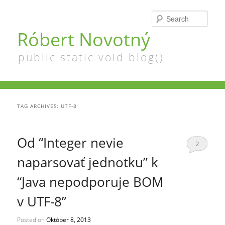
Searc
Róbert Novotný
public static void blog()
TAG ARCHIVES:
UTF-8
Od “Integer nevie
2
naparsovať jednotku” k
“Java nepodporuje BOM
v UTF-8”
Posted on
Október 8, 2013