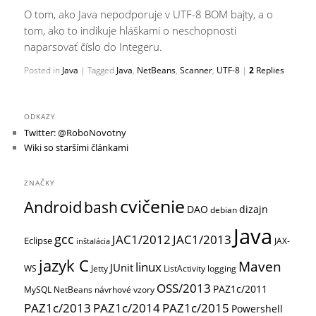
O tom, ako Java nepodporuje v UTF-8 BOM bajty, a o
tom, ako to indikuje hláškami o neschopnosti
naparsovať číslo do Integeru.
Posted in
Java
|
Tagged
Java
,
NetBeans
,
Scanner
,
UTF-8
|
2
Replies
ODKAZY
Twitter: @RoboNovotny
Wiki so staršími článkami
ZNAČKY
cvičenie
Android
bash
DAO
dizajn
debian
Java
gcc
JAC1/2012
JAC1/2013
Eclipse
JAX-
inštalácia
jazyk C
Maven
linux
JUnit
WS
Jetty
ListActivity
logging
OSS/2013
PAZ1c/2011
MySQL
NetBeans
návrhové vzory
PAZ1c/2013
PAZ1c/2014
PAZ1c/2015
Powershell