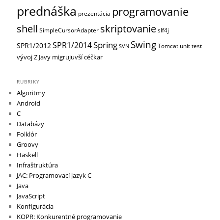
prednáška
programovanie
prezentácia
shell
skriptovanie
SimpleCursorAdapter
slf4j
Swing
Spring
SPR1/2014
SPR1/2012
Tomcat
unit test
SVN
vývoj
Z Javy migrujuvší céčkar
RUBRIKY
Algoritmy
Android
C
Databázy
Folklór
Groovy
Haskell
Infraštruktúra
JAC: Programovací jazyk C
Java
JavaScript
Konfigurácia
KOPR: Konkurentné programovanie