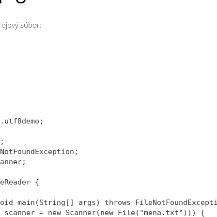
rojový súbor:
.utf8demo;

;

NotFoundException;

anner;

eReader {

oid main(String[] args) throws FileNotFoundExcepti
 scanner = new Scanner(new File("mena.txt"))) {
