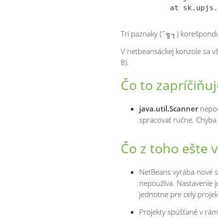
Tri paznaky (
´╗┐
) korešpond
V netbeansáckej konzole sa 
8).
Čo to zapríčiňuj
java.util.Scanner
nepod
spracovať ručne. Chyba
Čo z toho ešte 
NetBeans vyrába nové 
nepoužíva. Nastavenie j
jednotne pre celý projek
Projekty spúšťané v rám