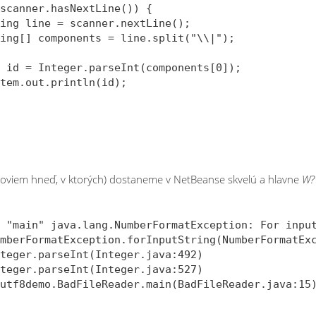
scanner.hasNextLine()) {

ing line = scanner.nextLine();

ing[] components = line.split("\\|");

 id = Integer.parseInt(components[0]);

tem.out.println(id);

o poviem hneď, v ktorých) dostaneme v NetBeanse skvelú a hlavne
W?
 "main" java.lang.NumberFormatException: For input 
mberFormatException.forInputString(NumberFormatExc
teger.parseInt(Integer.java:492)

teger.parseInt(Integer.java:527)
