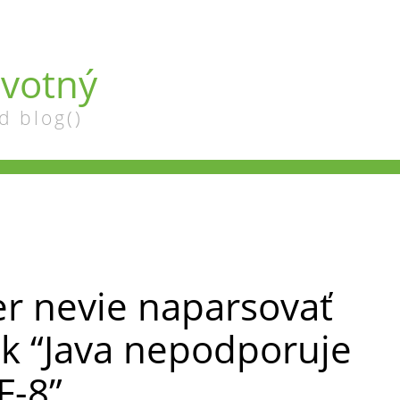
votný
d blog()
er nevie naparsovať
 k “Java nepodporuje
F-8”