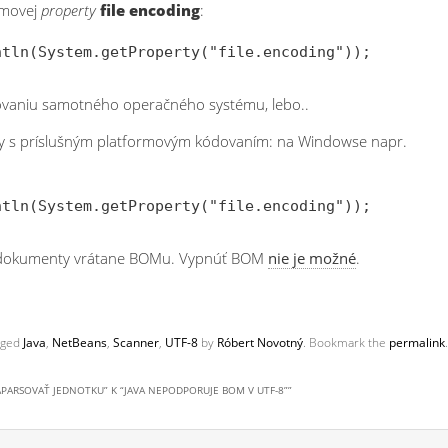
émovej
property
file encoding
:
dovaniu samotného operačného systému, lebo..
kty s príslušným platformovým kódovaním: na Windowse napr.
 dokumenty vrátane BOMu. Vypnúť BOM
nie je možné
.
gged
Java
,
NetBeans
,
Scanner
,
UTF-8
by
Róbert Novotný
. Bookmark the
permalink
.
APARSOVAŤ JEDNOTKU” K “JAVA NEPODPORUJE BOM V UTF-8”
”