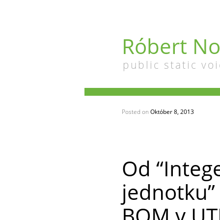
Róbert No
public static voi
Posted on
Október 8, 2013
Od “Integ
jednotku”
BOM v UT