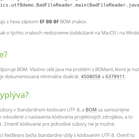
ujú s hexa zápisom
EF BB BF
BOM znakov.
však o týchto znakoch nedozvieme (odskúšané na MacOS i na Wind
e?
poruje BOM. Vlastne celá Java má problém s BOMami, ktoré je nu
 je dokumentovaná minimálne dvakrát.
4508058
a
6378911
.
vyplýva?
súbory v štandardnom kódovaní UTF-8, a
BOM
sa samozrejme
e odvodené z nastavenia kódovania projektových zdrojákov, a to
t. Zmeniť kódovanie pre jednotlivé súbory nie je možné.
ci NetBeans bežia štandardne vždy s kódovaním UTF-8. Overiť to