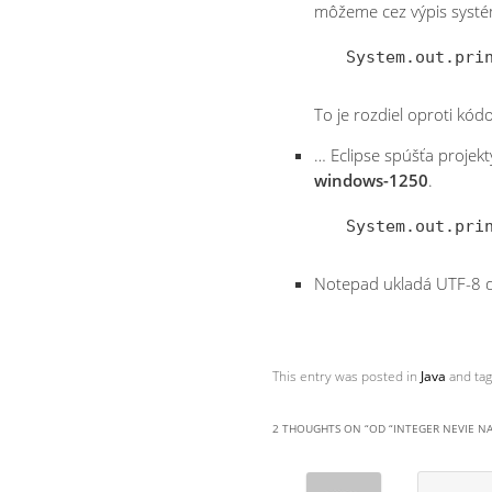
môžeme cez výpis syst
To je rozdiel oproti kó
… Eclipse spúšťa proje
windows-1250
.
Notepad ukladá UTF-8
This entry was posted in
Java
and ta
2 THOUGHTS ON “
OD “INTEGER NEVIE N