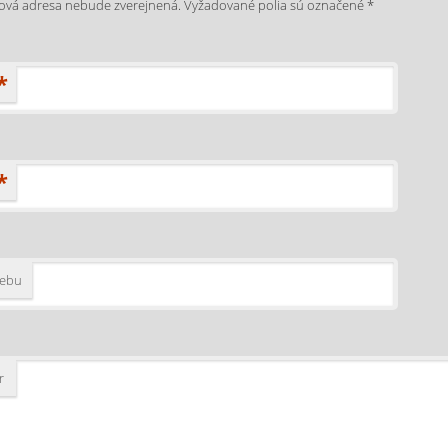
lová adresa nebude zverejnená.
Vyžadované polia sú označené
*
*
*
webu
r