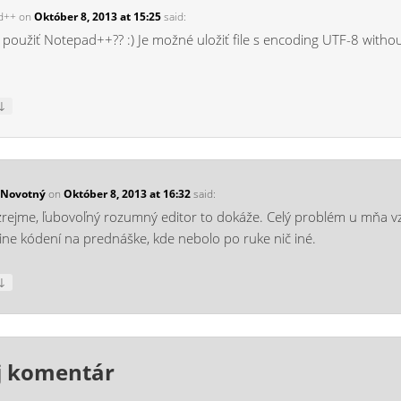
d++
on
Október 8, 2013 at 15:25
said:
 použiť Notepad++?? :) Je možné uložiť file s encoding UTF-8 witho
↓
 Novotný
on
Október 8, 2013 at 16:32
said:
ejme, ľubovoľný rozumný editor to dokáže. Celý problém u mňa vz
ine kódení na prednáške, kde nebolo po ruke nič iné.
↓
j komentár