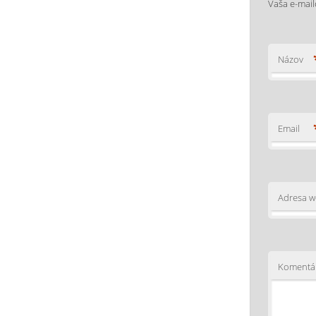
Vaša e-mai
Názov
Email
Adresa 
Komentá