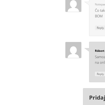
Notepa
Čo tak
BOM
Reply
Róbert
Samozr
na onl
Reply
Prida