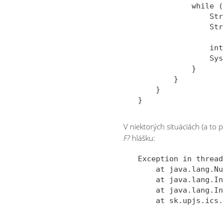
            while (
                Str
                Str
                int
                Sys
            }

        }

    }

V niektorých situáciách (a t
F?
hlášku:
Exception in thread
    at java.lang.Nu
    at java.lang.In
    at java.lang.In