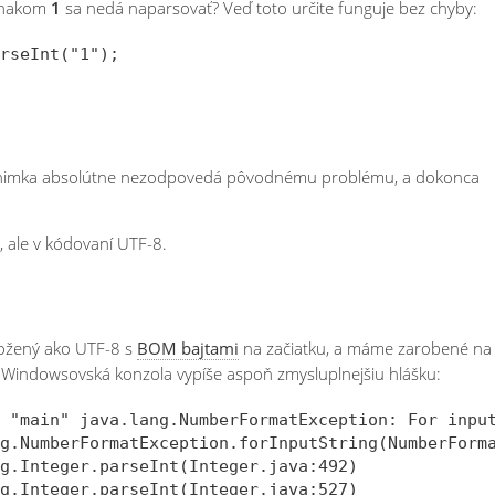
 znakom
1
sa nedá naparsovať? Veď toto určite funguje bez chyby:
výnimka absolútne nezodpovedá pôvodnému problému, a dokonca
i, ale v kódovaní UTF-8.
ložený ako UTF-8 s
BOM bajtami
na začiatku, a máme zarobené na
v Windowsovská konzola vypíše aspoň zmysluplnejšiu hlášku:
 "main" java.lang.NumberFormatException: For input
g.NumberFormatException.forInputString(NumberForma
g.Integer.parseInt(Integer.java:492)

g.Integer.parseInt(Integer.java:527)
