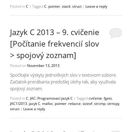
Posted in
C
|
Tagged
C
,
pointer
,
stack
,
struct
|
Leave a reply
Jazyk C 2013 – 9. cvičenie
[Počítanie frekvencií slov
> spojový zoznam]
Posted on
November 13, 2013
Spočítajte výskyty jednotlivých slov v textovom súbore.
Začiatok prerábania predošlej úlohy tak, aby využívala
spojový zoznam.
Posted in
C
,
JAC: Programovací jazyk C
|
Tagged
cvičenie
,
fgets
,
JAC1/2013
,
jazyk C
,
malloc
,
pointer
,
reťazce
,
sizeof
,
strcmp
,
strncpy
,
struct
|
Leave a reply