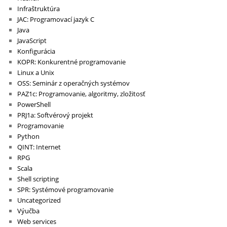
Infraštruktúra
JAC: Programovací jazyk C
Java
JavaScript
Konfigurácia
KOPR: Konkurentné programovanie
Linux a Unix
OSS: Seminár z operačných systémov
PAZ1c: Programovanie, algoritmy, zložitosť
PowerShell
PRJ1a: Softvérový projekt
Programovanie
Python
QINT: Internet
RPG
Scala
Shell scripting
SPR: Systémové programovanie
Uncategorized
Výučba
Web services