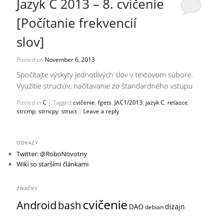
Jazyk C 2013 – 8. cvičenie
[Počítanie frekvencií
slov]
Posted on
November 6, 2013
Spočítajte výskyty jednotlivých slov v textovom súbore.
Využitie structov, načítavanie zo štandardného vstupu
Posted in
C
|
Tagged
cvičenie
,
fgets
,
JAC1/2013
,
jazyk C
,
reťazce
,
strcmp
,
strncpy
,
struct
|
Leave a reply
ODKAZY
Twitter: @RoboNovotny
Wiki so staršími článkami
ZNAČKY
cvičenie
Android
bash
DAO
dizajn
debian