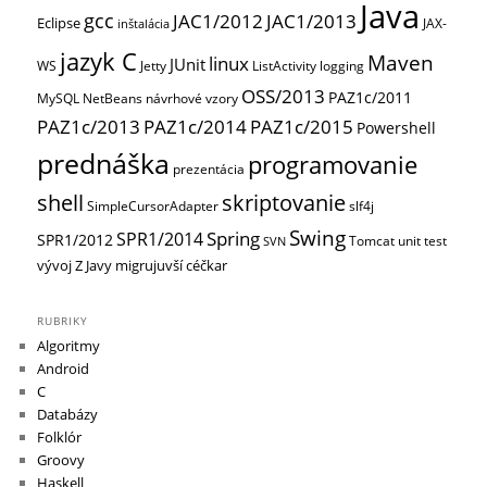
Java
gcc
JAC1/2012
JAC1/2013
Eclipse
JAX-
inštalácia
jazyk C
Maven
linux
JUnit
WS
Jetty
ListActivity
logging
OSS/2013
PAZ1c/2011
MySQL
NetBeans
návrhové vzory
PAZ1c/2013
PAZ1c/2014
PAZ1c/2015
Powershell
prednáška
programovanie
prezentácia
shell
skriptovanie
SimpleCursorAdapter
slf4j
Swing
Spring
SPR1/2014
SPR1/2012
Tomcat
unit test
SVN
vývoj
Z Javy migrujuvší céčkar
RUBRIKY
Algoritmy
Android
C
Databázy
Folklór
Groovy
Haskell