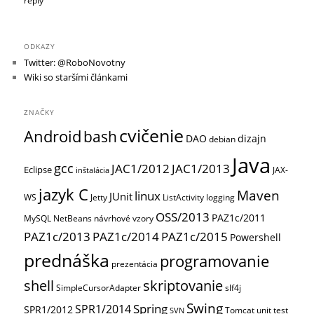
reply
ODKAZY
Twitter: @RoboNovotny
Wiki so staršími článkami
ZNAČKY
cvičenie
Android
bash
DAO
dizajn
debian
Java
gcc
JAC1/2012
JAC1/2013
Eclipse
JAX-
inštalácia
jazyk C
Maven
linux
JUnit
WS
Jetty
ListActivity
logging
OSS/2013
PAZ1c/2011
MySQL
NetBeans
návrhové vzory
PAZ1c/2013
PAZ1c/2014
PAZ1c/2015
Powershell
prednáška
programovanie
prezentácia
shell
skriptovanie
SimpleCursorAdapter
slf4j
Swing
Spring
SPR1/2014
SPR1/2012
Tomcat
unit test
SVN