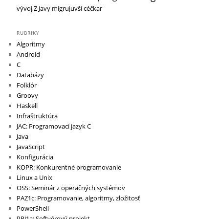
vývoj
Z Javy migrujuvší céčkar
RUBRIKY
Algoritmy
Android
C
Databázy
Folklór
Groovy
Haskell
Infraštruktúra
JAC: Programovací jazyk C
Java
JavaScript
Konfigurácia
KOPR: Konkurentné programovanie
Linux a Unix
OSS: Seminár z operačných systémov
PAZ1c: Programovanie, algoritmy, zložitosť
PowerShell
PRJ1a: Softvérový projekt