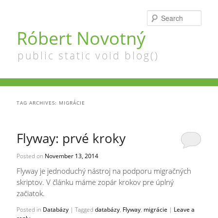
Searc
Róbert Novotný
public static void blog()
TAG ARCHIVES:
MIGRÁCIE
Flyway: prvé kroky
Posted on
November 13, 2014
Flyway je jednoduchý nástroj na podporu migračných
skriptov. V článku máme zopár krokov pre úplný
začiatok.
Posted in
Databázy
|
Tagged
databázy
,
Flyway
,
migrácie
|
Leave a