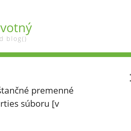
votný
d blog()
nštančné premenné
rties súboru [v