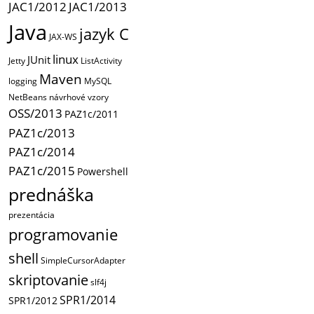
JAC1/2012
JAC1/2013
Java
jazyk C
JAX-WS
linux
JUnit
Jetty
ListActivity
Maven
logging
MySQL
NetBeans
návrhové vzory
OSS/2013
PAZ1c/2011
PAZ1c/2013
PAZ1c/2014
PAZ1c/2015
Powershell
prednáška
prezentácia
programovanie
shell
SimpleCursorAdapter
skriptovanie
slf4j
SPR1/2014
SPR1/2012