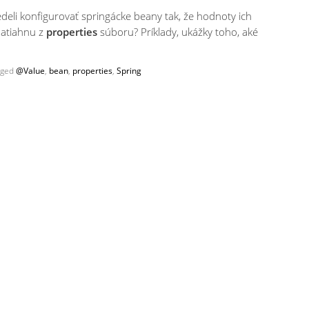
deli konfigurovať springácke beany tak, že hodnoty ich
natiahnu z
properties
súboru? Príklady, ukážky toho, aké
gged
@Value
,
bean
,
properties
,
Spring