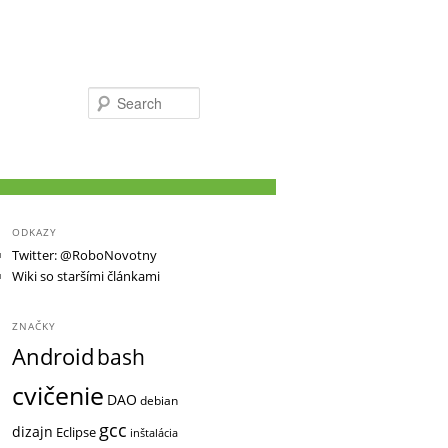
Search
ODKAZY
Twitter: @RoboNovotny
Wiki so staršími článkami
ZNAČKY
Android
bash
cvičenie
DAO
debian
gcc
dizajn
Eclipse
inštalácia