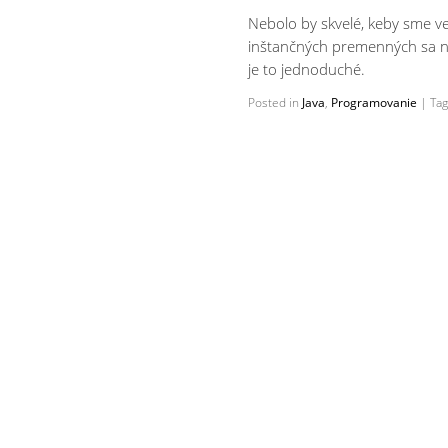
Nebolo by skvelé, keby sme ve
inštančných premenných sa 
je to jednoduché.
Posted in
Java
,
Programovanie
|
Ta