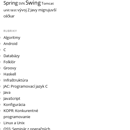
Swing
Spring
Tomcat
SVN
vývoj
Z Javy migrujuvší
unit test
céčkar
RUBRIKY
Algoritmy
Android
C
Databázy
Folklór
Groovy
Haskell
Infraštruktúra
JAC: Programovací jazyk C
Java
JavaScript
Konfigurácia
KOPR: Konkurentné
programovanie
Linux a Unix
OSS: Seminár z operačných