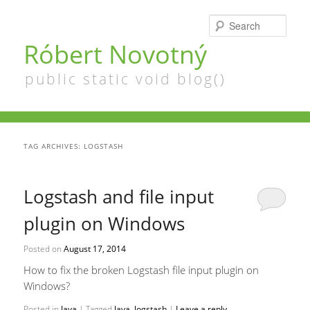
Searc
Róbert Novotný
public static void blog()
TAG ARCHIVES:
LOGSTASH
Logstash and file input
plugin on Windows
Posted on
August 17, 2014
How to fix the broken Logstash file input plugin on
Windows?
Posted in
Java
|
Tagged
Java
,
logstash
|
Leave a reply