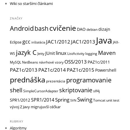
Wiki so staršími článkami
ZNAČKY
cvičenie
Android
bash
DAO
dizajn
debian
Java
gcc
JAC1/2012
JAC1/2013
Eclipse
JAX-
inštalácia
jazyk C
Maven
linux
JUnit
WS
Jetty
ListActivity
logging
OSS/2013
PAZ1c/2011
MySQL
NetBeans
návrhové vzory
PAZ1c/2013
PAZ1c/2014
PAZ1c/2015
Powershell
prednáška
programovanie
prezentácia
shell
skriptovanie
SimpleCursorAdapter
slf4j
Swing
Spring
SPR1/2014
SPR1/2012
Tomcat
unit test
SVN
vývoj
Z Javy migrujuvší céčkar
RUBRIKY
Algoritmy