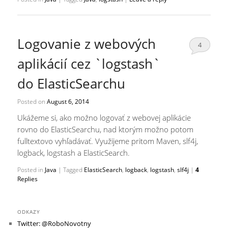
Logovanie z webových
4
aplikácií cez `logstash`
do ElasticSearchu
Posted on
August 6, 2014
Ukážeme si, ako možno logovať z webovej aplikácie
rovno do ElasticSearchu, nad ktorým možno potom
fulltextovo vyhľadávať. Využijeme pritom Maven, slf4j,
logback, logstash a ElasticSearch.
Posted in
Java
|
Tagged
ElasticSearch
,
logback
,
logstash
,
slf4j
|
4
Replies
ODKAZY
Twitter: @RoboNovotny