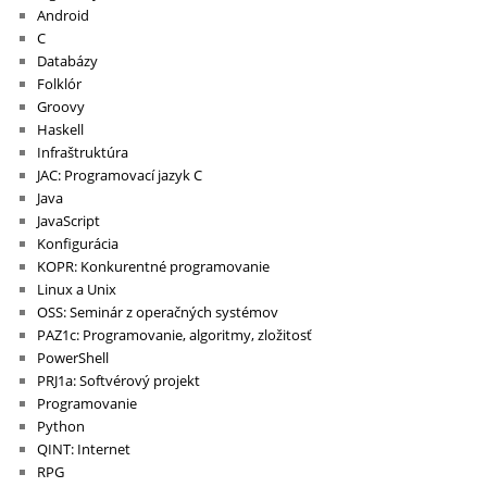
Android
C
Databázy
Folklór
Groovy
Haskell
Infraštruktúra
JAC: Programovací jazyk C
Java
JavaScript
Konfigurácia
KOPR: Konkurentné programovanie
Linux a Unix
OSS: Seminár z operačných systémov
PAZ1c: Programovanie, algoritmy, zložitosť
PowerShell
PRJ1a: Softvérový projekt
Programovanie
Python
QINT: Internet
RPG