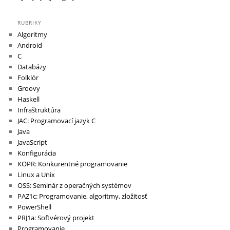
RUBRIKY
Algoritmy
Android
C
Databázy
Folklór
Groovy
Haskell
Infraštruktúra
JAC: Programovací jazyk C
Java
JavaScript
Konfigurácia
KOPR: Konkurentné programovanie
Linux a Unix
OSS: Seminár z operačných systémov
PAZ1c: Programovanie, algoritmy, zložitosť
PowerShell
PRJ1a: Softvérový projekt
Programovanie