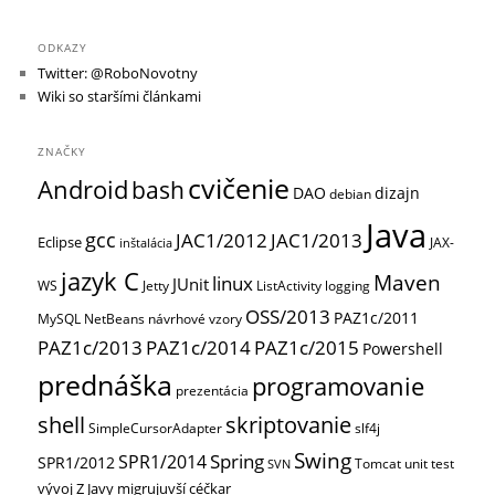
ODKAZY
Twitter: @RoboNovotny
Wiki so staršími článkami
ZNAČKY
cvičenie
Android
bash
DAO
dizajn
debian
Java
gcc
JAC1/2012
JAC1/2013
Eclipse
JAX-
inštalácia
jazyk C
Maven
linux
JUnit
WS
Jetty
ListActivity
logging
OSS/2013
PAZ1c/2011
MySQL
NetBeans
návrhové vzory
PAZ1c/2013
PAZ1c/2014
PAZ1c/2015
Powershell
prednáška
programovanie
prezentácia
shell
skriptovanie
SimpleCursorAdapter
slf4j
Swing
Spring
SPR1/2014
SPR1/2012
Tomcat
unit test
SVN
vývoj
Z Javy migrujuvší céčkar