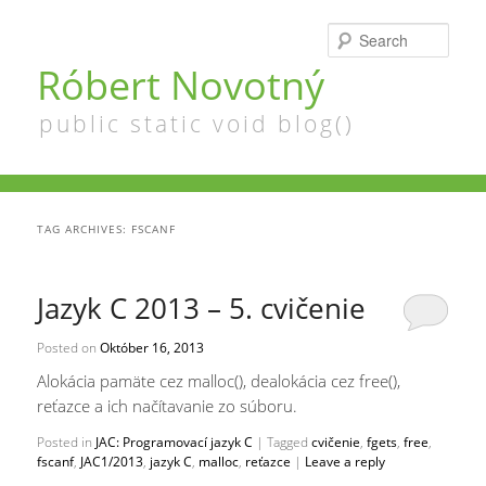
Searc
Róbert Novotný
public static void blog()
TAG ARCHIVES:
FSCANF
Jazyk C 2013 – 5. cvičenie
Posted on
Október 16, 2013
Alokácia pamäte cez malloc(), dealokácia cez free(),
reťazce a ich načítavanie zo súboru.
Posted in
JAC: Programovací jazyk C
|
Tagged
cvičenie
,
fgets
,
free
,
fscanf
,
JAC1/2013
,
jazyk C
,
malloc
,
reťazce
|
Leave a reply