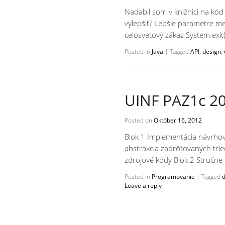
Naďabil som v knižnici na kód
vylepšiť? Lepšie parametre m
celosvetový zákaz System.exit(
Posted in
Java
|
Tagged
API
,
design
,
UINF PAZ1c 20
Posted on
Október 16, 2012
Blok 1 Implementácia návrhov
abstrakcia zadrôtovaných tried
zdrojové kódy Blok 2 Stručn
Posted in
Programovanie
|
Tagged
d
Leave a reply