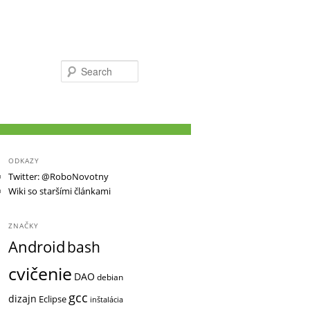
Search
ODKAZY
Twitter: @RoboNovotny
Wiki so staršími článkami
ZNAČKY
Android
bash
cvičenie
DAO
debian
gcc
dizajn
Eclipse
inštalácia