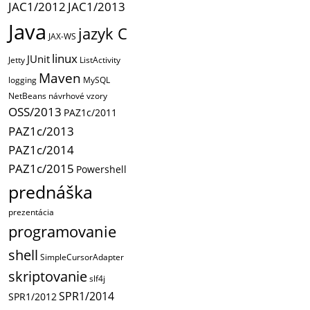
JAC1/2012
JAC1/2013
Java
jazyk C
JAX-WS
linux
JUnit
Jetty
ListActivity
Maven
logging
MySQL
NetBeans
návrhové vzory
OSS/2013
PAZ1c/2011
PAZ1c/2013
PAZ1c/2014
PAZ1c/2015
Powershell
prednáška
prezentácia
programovanie
shell
SimpleCursorAdapter
skriptovanie
slf4j
SPR1/2014
SPR1/2012