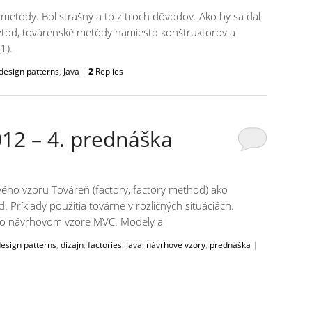
 metódy. Bol strašný a to z troch dôvodov. Ako by sa dal
etód, továrenské metódy namiesto konštruktorov a
1).
design patterns
,
Java
|
2
Replies
12 – 4. prednáška
ého vzoru Továreň (factory, factory method) ako
. Príklady použitia továrne v rozličných situáciách.
e o návrhovom vzore MVC. Modely a
esign patterns
,
dizajn
,
factories
,
Java
,
návrhové vzory
,
prednáška
|