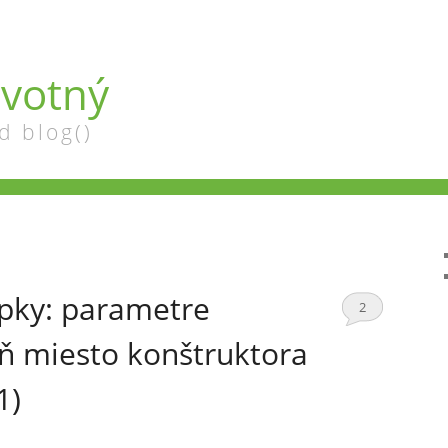
votný
d blog()
epky: parametre
2
ň miesto konštruktora
1)