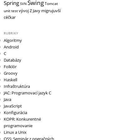
Swing
Spring
Tomcat
SVN
vývoj
Z Javy migrujuvší
unit test
céčkar
RUBRIKY
Algoritmy
Android
C
Databázy
Folklór
Groovy
Haskell
Infraštruktúra
JAC: Programovací jazyk C
Java
JavaScript
Konfigurácia
KOPR: Konkurentné
programovanie
Linux a Unix
OSS: Seminár z operačných