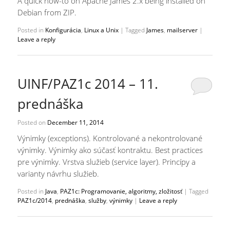
A quick how-to on Apache James 2.x being installed on
Debian from ZIP.
Posted in
Konfigurácia
,
Linux a Unix
|
Tagged
James
,
mailserver
|
Leave a reply
UINF/PAZ1c 2014 – 11.
prednáška
Posted on
December 11, 2014
Výnimky (exceptions). Kontrolované a nekontrolované
výnimky. Výnimky ako súčasť kontraktu. Best practices
pre výnimky. Vrstva služieb (service layer). Princípy a
varianty návrhu služieb.
Posted in
Java
,
PAZ1c: Programovanie, algoritmy, zložitosť
|
Tagged
PAZ1c/2014
,
prednáška
,
služby
,
výnimky
|
Leave a reply