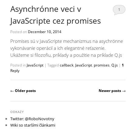
Asynchrónne veci v
1
JavaScripte cez promises
Posted on
December 10, 2014
Promises sú v JavaScripte mechanizmus na asychrónne
vykonávanie operácií a ich elegantné reťazenie.
Ukážeme si filozofiu, príklady a použitie na príklade Q.js
Posted in
JavaScript
|
Tagged
callback
,
JavaScript
,
promises
,
Q.js
|
1
Reply
Post navigation
←
Older posts
Newer posts
→
ODKAZY
Twitter: @RoboNovotny
Wiki so staršími článkami