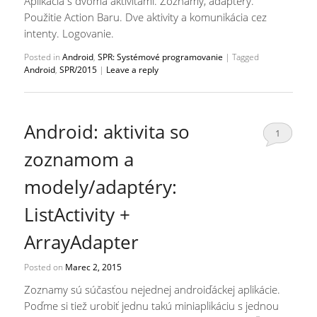
Aplikácia s dvoma aktivitami. Zoznamy, adaptéry.
Použitie Action Baru. Dve aktivity a komunikácia cez
intenty. Logovanie.
Posted in
Android
,
SPR: Systémové programovanie
|
Tagged
Android
,
SPR/2015
|
Leave a reply
Android: aktivita so
1
zoznamom a
modely/adaptéry:
ListActivity +
ArrayAdapter
Posted on
Marec 2, 2015
Zoznamy sú súčasťou nejednej androiďáckej aplikácie.
Poďme si tiež urobiť jednu takú miniaplikáciu s jednou