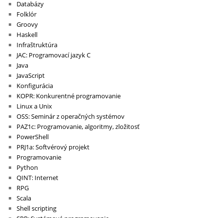
Databázy
Folklór
Groovy
Haskell
Infraštruktúra
JAC: Programovací jazyk C
Java
JavaScript
Konfigurácia
KOPR: Konkurentné programovanie
Linux a Unix
OSS: Seminár z operačných systémov
PAZ1c: Programovanie, algoritmy, zložitosť
PowerShell
PRJ1a: Softvérový projekt
Programovanie
Python
QINT: Internet
RPG
Scala
Shell scripting