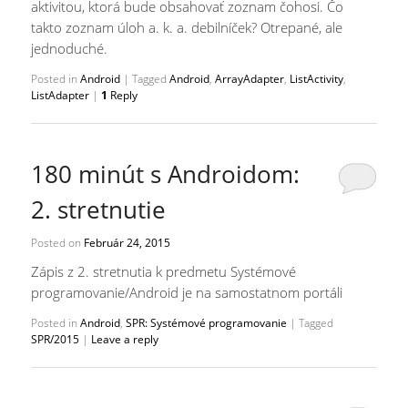
aktivitou, ktorá bude obsahovať zoznam čohosi. Čo
takto zoznam úloh a. k. a. debilníček? Otrepané, ale
jednoduché.
Posted in
Android
|
Tagged
Android
,
ArrayAdapter
,
ListActivity
,
ListAdapter
|
1
Reply
180 minút s Androidom:
2. stretnutie
Posted on
Február 24, 2015
Zápis z 2. stretnutia k predmetu Systémové
programovanie/Android je na samostatnom portáli
Posted in
Android
,
SPR: Systémové programovanie
|
Tagged
SPR/2015
|
Leave a reply