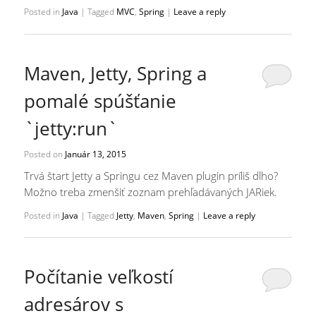
Posted in
Java
|
Tagged
MVC
,
Spring
|
Leave a reply
Maven, Jetty, Spring a
pomalé spúšťanie
`jetty:run`
Posted on
Január 13, 2015
Trvá štart Jetty a Springu cez Maven plugin príliš dlho?
Možno treba zmenšiť zoznam prehľadávaných JARiek.
Posted in
Java
|
Tagged
Jetty
,
Maven
,
Spring
|
Leave a reply
Počítanie veľkostí
adresárov s