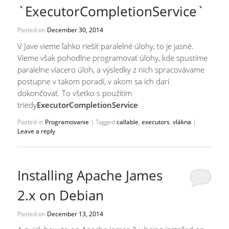
`ExecutorCompletionService`
Posted on
December 30, 2014
V Jave vieme ľahko riešiť paralelné úlohy, to je jasné.
Vieme však pohodlne programovať úlohy, kde spustíme
paralelne viacero úloh, a výsledky z nich spracovávame
postupne v takom poradí, v akom sa ich darí
dokončovať. To všetko s použitím
triedy
ExecutorCompletionService
Posted in
Programovanie
|
Tagged
callable
,
executors
,
vlákna
|
Leave a reply
Installing Apache James
2.x on Debian
Posted on
December 13, 2014