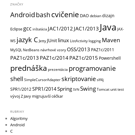
ZNAČKY
cvičenie
Android
bash
DAO
dizajn
debian
Java
gcc
JAC1/2012
JAC1/2013
Eclipse
JAX-
inštalácia
jazyk C
Maven
linux
JUnit
WS
Jetty
ListActivity
logging
OSS/2013
PAZ1c/2011
MySQL
NetBeans
návrhové vzory
PAZ1c/2013
PAZ1c/2014
PAZ1c/2015
Powershell
prednáška
programovanie
prezentácia
shell
skriptovanie
SimpleCursorAdapter
slf4j
Swing
Spring
SPR1/2014
SPR1/2012
Tomcat
unit test
SVN
vývoj
Z Javy migrujuvší céčkar
RUBRIKY
Algoritmy
Android
C