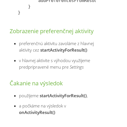
        addPreferencesFromResource(R.xml.pr
    }   

Zobrazenie preferenčnej aktivity
preferenčnú aktivitu zavoláme z hlavnej
aktivity cez
startActivityForResult()
v hlavnej aktivite s výhodou využijeme
predpripravené menu pre
Settings
Čakanie na výsledok
použijeme
startActivityForResult()
,
a počkáme na výsledok v
onActivityResult()