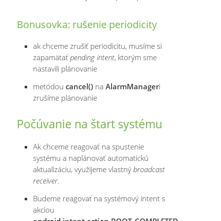
Bonusovka: rušenie periodicity
ak chceme zrušiť periodicitu, musíme si
zapamätať
pending intent
, ktorým sme
nastavili plánovanie
metódou
cancel()
na
AlarmManager
i
zrušíme plánovanie
Počúvanie na štart systému
Ak chceme reagovať na spustenie
systému a naplánovať automatickú
aktualizáciu, využijeme vlastný
broadcast
receiver
.
Budeme reagovať na systémový intent s
akciou
android.intent.action.BOOT_COMPLETED