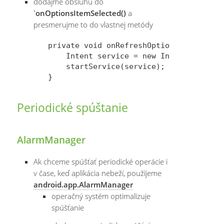
dodajme obsluhu do
˙onOptionsItemSelected()
a
presmerujme to do vlastnej metódy
private void onRefreshOptionItemClick() 
    Intent service = new Intent(this, F
    startService(service);

Periodické spúštanie
AlarmManager
Ak chceme spúšťať periodické operácie i
v čase, keď aplikácia nebeží, použijeme
android.app.AlarmManager
operačný systém optimalizuje
spúšťanie