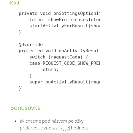
Kód
private void onSettingsOptionItemClick() {

    Intent showPreferencesIntent = new Inte
    startActivityForResult(showPreferencesI
}

@Override

protected void onActivityResult(int request
    switch (requestCode) {

    case REQUEST_CODE_SHOW_PREFERENCES:

        return;

    }

    super.onActivityResult(requestCode, res
Bonusovka
ak chceme pod názvom položky
preferencie zobraziť aj jej hodnotu,