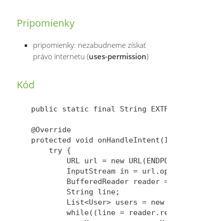
Pripomienky
pripomienky: nezabudneme získať
právo internetu (
uses-permission
)
Kód
public static final String EXTRA_SUPPRESS_T
@Override

protected void onHandleIntent(Intent intent
    try {

        URL url = new URL(ENDPOINT_URL);

        InputStream in = url.openStream();

        BufferedReader reader = new Buffere
        String line;

        List<User> users = new LinkedList<U
        while((line = reader.readLine()) !=