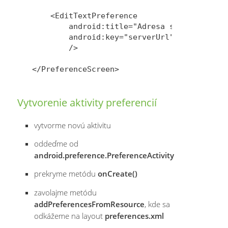
    <EditTextPreference 

        android:title="Adresa servera"

        android:key="serverUrl"

        />

Vytvorenie aktivity preferencií
vytvorme novú aktivitu
oddeďme od
android.preference.PreferenceActivity
prekryme metódu
onCreate()
zavolajme metódu
addPreferencesFromResource
, kde sa
odkážeme na layout
preferences.xml