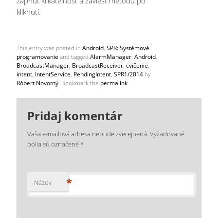
zapnúť klikateľnost a zaviesť metódu po
kliknutí.
This entry was posted in
Android
,
SPR: Systémové
programovanie
and tagged
AlarmManager
,
Android
,
BroadcastManager
,
BroadcastReceiver
,
cvičenie
,
intent
,
IntentService
,
PendingIntent
,
SPR1/2014
by
Róbert Novotný
. Bookmark the
permalink
.
Pridaj komentár
Vaša e-mailová adresa nebude zverejnená.
Vyžadované
polia sú označené
*
*
Názov