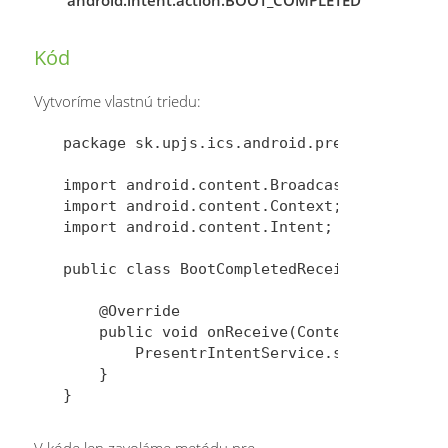
Kód
Vytvoríme vlastnú triedu:
package sk.upjs.ics.android.presentr;

import android.content.BroadcastReceiver;

import android.content.Context;

import android.content.Intent;

public class BootCompletedReceiver extends 
    @Override

    public void onReceive(Context context, 
        PresentrIntentService.schedule(cont
    }

V kóde len zavoláme metódu pre