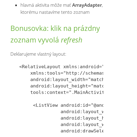
hlavná aktivita môže mať
ArrayAdapter
,
ktorému nastavíme tento zoznam
Bonusovka: klik na prázdny
zoznam vyvolá
refresh
Deklarujeme vlastný layout:
<RelativeLayout xmlns:android="http://schem
    xmlns:tools="http://schemas.android.com
    android:layout_width="match_parent"

    android:layout_height="match_parent"

    tools:context=".MainActivity" >

     <ListView android:id="@android:id/list
               android:layout_width="match_
               android:layout_height="match
               android:layout_weight="1"

               android:drawSelectorOnTop="f