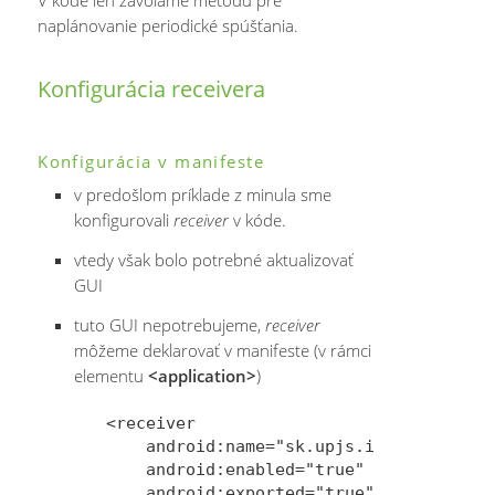
naplánovanie periodické spúšťania.
Konfigurácia receivera
Konfigurácia v manifeste
v predošlom príklade z minula sme
konfigurovali
receiver
v kóde.
vtedy však bolo potrebné aktualizovať
GUI
tuto GUI nepotrebujeme,
receiver
môžeme deklarovať v manifeste (v rámci
elementu
<application>
)
<receiver

    android:name="sk.upjs.ics.android.p
    android:enabled="true"

    android:exported="true" >
