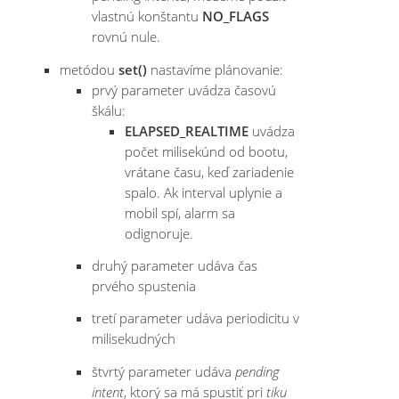
vlastnú konštantu
NO_FLAGS
rovnú nule.
metódou
set()
nastavíme plánovanie:
prvý parameter uvádza časovú
škálu:
ELAPSED_REALTIME
uvádza
počet milisekúnd od bootu,
vrátane času, keď zariadenie
spalo. Ak interval uplynie a
mobil spí, alarm sa
odignoruje.
druhý parameter udáva čas
prvého spustenia
tretí parameter udáva periodicitu v
milisekudných
štvrtý parameter udáva
pending
intent
, ktorý sa má spustiť pri
tiku