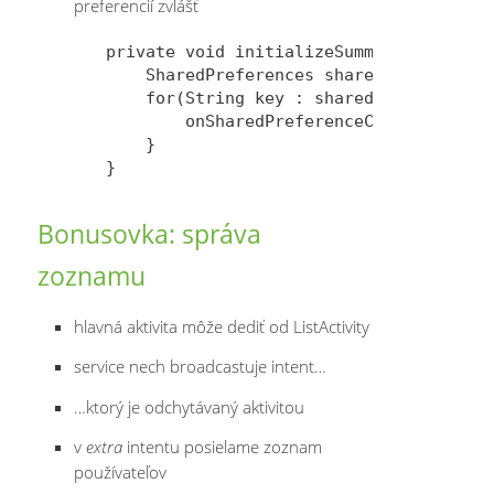
preferencií zvlášť
private void initializeSummaries() {

    SharedPreferences sharedPreferences
    for(String key : sharedPreferences.
        onSharedPreferenceChanged(share
    }

Bonusovka: správa
zoznamu
hlavná aktivita môže dediť od ListActivity
service nech broadcastuje intent…
…ktorý je odchytávaný aktivitou
v
extra
intentu posielame zoznam
používateľov