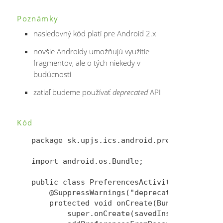
Poznámky
nasledovný kód platí pre Android 2.x
novšie Androidy umožňujú využitie
fragmentov, ale o tých niekedy v
budúcnosti
zatiaľ budeme používať
deprecated
API
Kód
package sk.upjs.ics.android.presentr;

import android.os.Bundle;

public class PreferencesActivity extends an
    @SuppressWarnings("deprecation")

    protected void onCreate(Bundle savedIns
        super.onCreate(savedInstanceState);