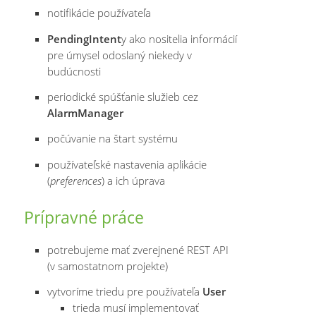
notifikácie používateľa
PendingIntent
y ako nositelia informácií
pre úmysel odoslaný niekedy v
budúcnosti
periodické spúšťanie služieb cez
AlarmManager
počúvanie na štart systému
používateľské nastavenia aplikácie
(
preferences
) a ich úprava
Prípravné práce
potrebujeme mať zverejnené REST API
(v samostatnom projekte)
vytvoríme triedu pre používateľa
User
trieda musí implementovať