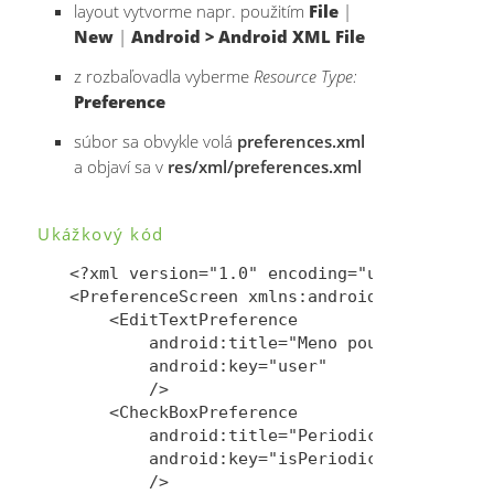
layout vytvorme napr. použitím
File
|
New
|
Android > Android XML File
z rozbaľovadla vyberme
Resource Type:
Preference
súbor sa obvykle volá
preferences.xml
a objaví sa v
res/xml/preferences.xml
Ukážkový kód
<?xml version="1.0" encoding="utf-8"?>

<PreferenceScreen xmlns:android="http://sch
    <EditTextPreference 

        android:title="Meno používateľa"

        android:key="user"

        />

    <CheckBoxPreference 

        android:title="Periodicky aktualizo
        android:key="isPeriodicallyUpdating
        />    
