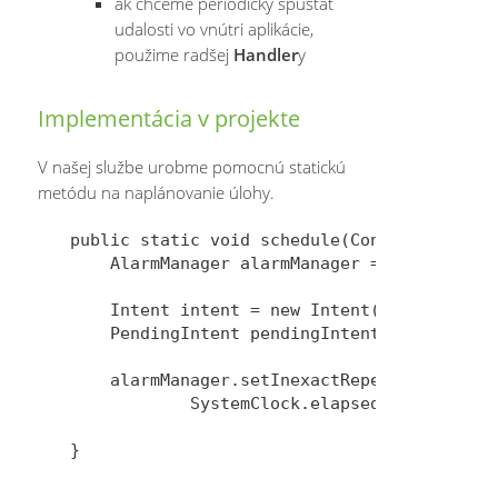
ak chceme periodicky spúšťať
udalosti vo vnútri aplikácie,
použime radšej
Handler
y
Implementácia v projekte
V našej službe urobme pomocnú statickú
metódu na naplánovanie úlohy.
public static void schedule(Context context
    AlarmManager alarmManager = (AlarmManag
    Intent intent = new Intent(context, Pre
    PendingIntent pendingIntent = PendingIn
    alarmManager.setInexactRepeating(AlarmM
            SystemClock.elapsedRealtime(), 