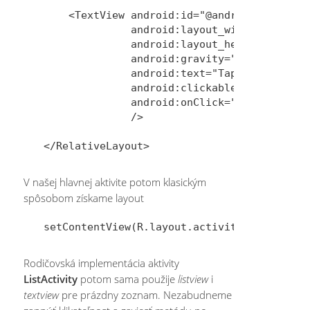
    <TextView android:id="@android:id/empty
              android:layout_width="fill_pa
              android:layout_height="fill_p
              android:gravity="center"

              android:text="Tap to get avai
              android:clickable="true"

              android:onClick="onEmptyListV
              />

V našej hlavnej aktivite potom klasickým
spôsobom získame layout
Rodičovská implementácia aktivity
ListActivity
potom sama použije
listview
i
textview
pre prázdny zoznam. Nezabudneme