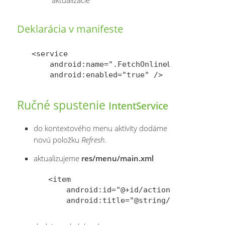
Deklarácia v manifeste
<service 

    android:name=".FetchOnlineUsersIntentSe
Ručné spustenie
IntentService
do kontextového menu aktivity dodáme
novú položku
Refresh
.
aktualizujeme
res/menu/main.xml
<item

    android:id="@+id/action_refresh"
