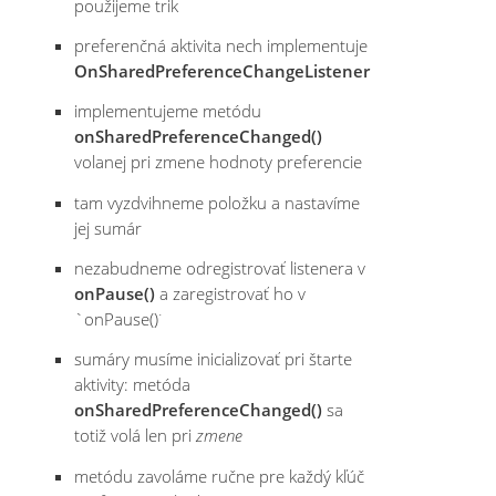
použijeme trik
preferenčná aktivita nech implementuje
OnSharedPreferenceChangeListener
implementujeme metódu
onSharedPreferenceChanged()
volanej pri zmene hodnoty preferencie
tam vyzdvihneme položku a nastavíme
jej sumár
nezabudneme odregistrovať listenera v
onPause()
a zaregistrovať ho v
`onPause()˙
sumáry musíme inicializovať pri štarte
aktivity: metóda
onSharedPreferenceChanged()
sa
totiž volá len pri
zmene
metódu zavoláme ručne pre každý kľúč