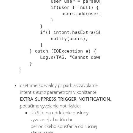
            User user = parseUser(line);

            if(user != null) {

                users.add(user);

            }

        }

        if(! intent.hasExtra(SUPPRESS_EXTRA
            notify(users);

        }

    } catch (IOException e) {

        Log.e(TAG, "Cannot download availab
    } 

ošetríme špeciálny prípad: ak zavoláme
intent s
extra
parametrom v konštante
EXTRA_SUPPRESS_TRIGGER_NOTIFICATION
,
potlačíme vyvolanie notifikácie.
slúži to na oddelenie obsluhy
vyvolanej z budúceho
periodického spúšťania od ručnej
aktualizácie