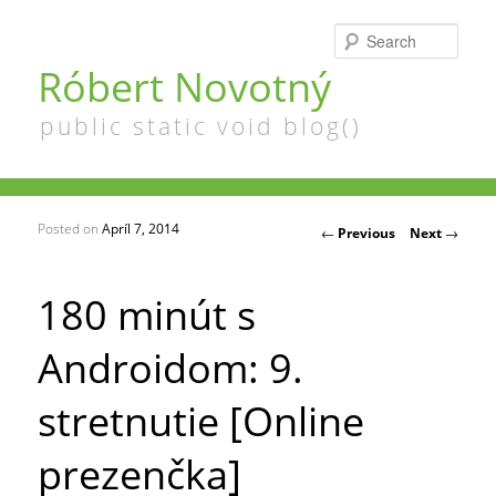
Searc
Róbert Novotný
public static void blog()
Posted on
Apríl 7, 2014
Post navigation
←
Previous
Next
→
180 minút s
Androidom: 9.
stretnutie [Online
prezenčka]