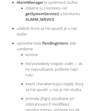
AlarmManager
je systémová služba
získame ju z kontextu cez
getSystemService()
a konštantu
ALARM_SERVICE
udalosť, ktorá sa má spustiť, je u nás
služba
vytvoríme teda
PendingIntent
, kde
uvedieme:
kontext
kód požiadavky
(
request code
) — ak
ho nepoužívame, pošleme napr.
nulu
intent charakterizujúci objekt, ktorý
sa má spustiť: u nás je ním služba
príznaky (
flags
), používané pri
odstraňovaní či modifikácii
pending intentu, môžeme použiť