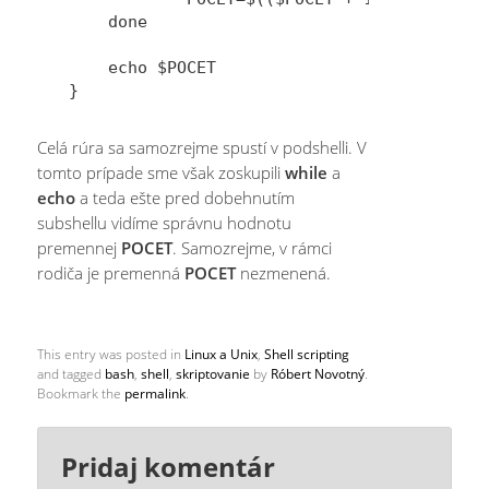
    done

    echo $POCET

Celá rúra sa samozrejme spustí v podshelli. V
tomto prípade sme však zoskupili
while
a
echo
a teda ešte pred dobehnutím
subshellu vidíme správnu hodnotu
premennej
POCET
. Samozrejme, v rámci
rodiča je premenná
POCET
nezmenená.
This entry was posted in
Linux a Unix
,
Shell scripting
and tagged
bash
,
shell
,
skriptovanie
by
Róbert Novotný
.
Bookmark the
permalink
.
Pridaj komentár