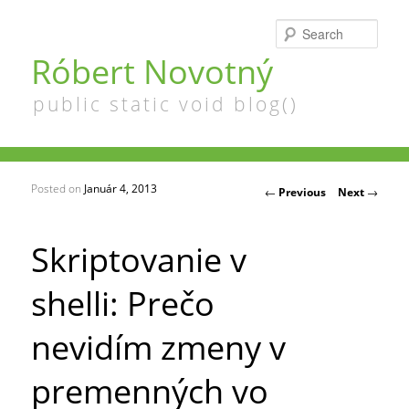
Searc
Róbert Novotný
public static void blog()
Posted on
Január 4, 2013
Post navigation
←
Previous
Next
→
Skriptovanie v
shelli: Prečo
nevidím zmeny v
premenných vo