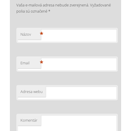
Vaša e-mailová adresa nebude zverejnená.
Vyžadované
polia sú označené
*
*
Názov
*
Email
Adresa webu
Komentár