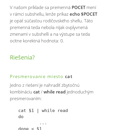
V našom príklade sa premenná
POCET
mení
v rámci subshellu, lenže príkaz
echo $POCET
je opäť súčasťou rodičovského shellu. Táto
premenná teda nebola nijak ovplyvnená
zmenami v subshelli a na výstupe sa teda
ocitne korektná hodnota: 0.
Riešenia?
Presmerovanie miesto
cat
Jedno z riešení je nahradiť zbytočnú
kombináciu
cat
/
while read
jednoduchým
presmerovaním:
cat $1 | while read

do

        ...
