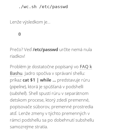
Lenže výsledkom je…
Prečo? Veď
/etc/passwd
určite nemá nula
riadkov!
Problém je dostatočne popísaný vo
FAQ k
Bashu
. Jadro spočíva v správaní shellu:
príkaz
cat $1 | while ...
predstavuje rúru
(
pipeline
), ktorá je spúšťaná v podshelli
(
subshell
). Shell spustí rúru v separátnom
detskom procese, ktorý zdedí premenné,
popisovače súborov, premenné prostredia
atď. Lenže zmeny v týchto premenných v
rámci podshellu sa po dobehnutí subshellu
samozrejme stratia.