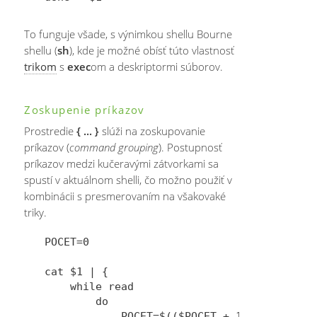
To funguje všade, s výnimkou shellu Bourne
shellu (
sh
), kde je možné obísť túto vlastnosť
trikom
s
exec
om a deskriptormi súborov.
Zoskupenie príkazov
Prostredie
{ ... }
slúži na zoskupovanie
príkazov (
command grouping
). Postupnosť
príkazov medzi kučeravými zátvorkami sa
spustí v aktuálnom shelli, čo možno použiť v
kombinácii s presmerovaním na všakovaké
triky.
POCET=0

cat $1 | { 

    while read

        do

            POCET=$(($POCET + 1))
