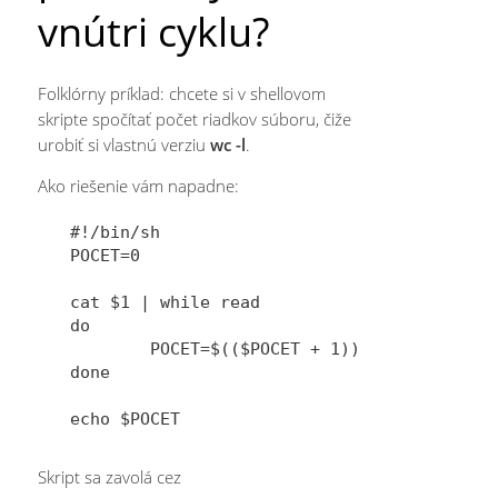
vnútri cyklu?
Folklórny príklad: chcete si v shellovom
skripte spočítať počet riadkov súboru, čiže
urobiť si vlastnú verziu
wc -l
.
Ako riešenie vám napadne:
#!/bin/sh   

POCET=0

cat $1 | while read

do

        POCET=$(($POCET + 1))

done

Skript sa zavolá cez