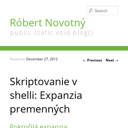
Searc
Róbert Novotný
public static void blog()
Posted on
December 27, 2012
Post navigation
←
Previous
Next
→
Skriptovanie v
shelli: Expanzia
premenných
Pokročilá expanzia