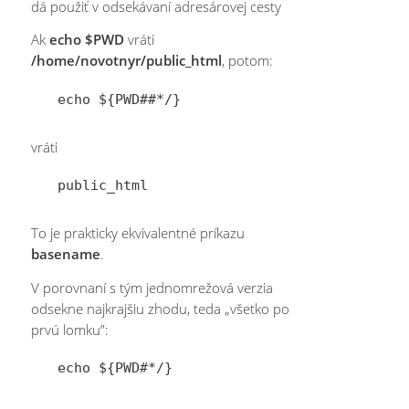
dá použiť v odsekávaní adresárovej cesty
Ak
echo $PWD
vráti
/home/novotnyr/public_html
, potom:
vráti
To je prakticky ekvivalentné príkazu
basename
.
V porovnaní s tým jednomrežová verzia
odsekne najkrajšiu zhodu, teda „všetko po
prvú lomku”: