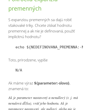
premenných
S expanziou premenných sa dajú robiť
všakovaké triky. Chcete získať hodnotu
premennej a ak nie je definovaná, použiť
implicitnú hodnotu?
Toto, prirodzene, vypíše
Ak máme výraz
${parameter:-slovo}
,
znamená to:
Ak je parameter nastavený a nenullový (t. j. má
nenulovú dĺžku), vráť jeho hodnotu. Ak je
parameter nastavený, ale nullový, alebo nie je