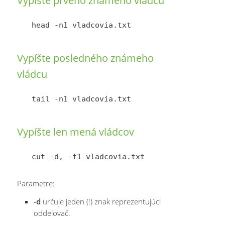
Vypíšte prvého známeho vládcu
Vypíšte posledného známeho
vládcu
Vypíšte len mená vládcov
Parametre:
-d
určuje jeden (!) znak reprezentujúci
oddeľovač.