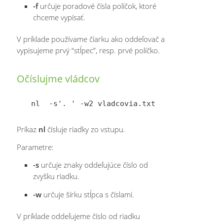
-f
určuje poradové čísla políčok, ktoré
chceme vypísať.
V príklade používame čiarku ako oddeľovač a
vypisujeme prvý “stĺpec”, resp. prvé políčko.
Očíslujme vládcov
Príkaz
nl
čísluje riadky zo vstupu.
Parametre:
-s
určuje znaky oddeľujúce číslo od
zvyšku riadku.
-w
určuje šírku stĺpca s číslami.
V príklade oddeľujeme číslo od riadku