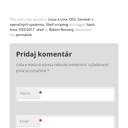
This entry was posted in
Linux a Unix
,
OSS: Seminár z
operačných systémov
,
Shell scripting
and tagged
bash
,
linux
,
OSS/2017
,
shell
by
Róbert Novotný
. Bookmark
the
permalink
.
Pridaj komentár
Vaša e-mailová adresa nebude zverejnená.
Vyžadované
polia sú označené
*
*
Názov
*
Email