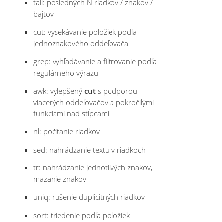
tail: posledných N riadkov / znakov /
bajtov
cut: vysekávanie položiek podľa
jednoznakového oddeľovača
grep: vyhľadávanie a filtrovanie podľa
regulárneho výrazu
awk: vylepšený
cut
s podporou
viacerých oddeľovačov a pokročilými
funkciami nad stĺpcami
nl: počítanie riadkov
sed: nahrádzanie textu v riadkoch
tr: nahrádzanie jednotlivých znakov,
mazanie znakov
uniq: rušenie duplicitných riadkov
sort: triedenie podľa položiek