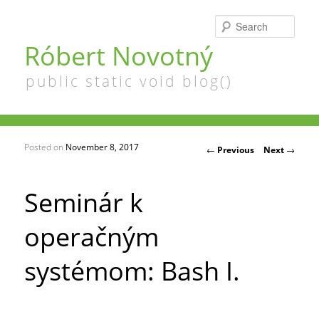
Searc
Róbert Novotný
public static void blog()
Posted on
November 8, 2017
Post navigation
←
Previous
Next
→
Seminár k
operačným
systémom: Bash I.