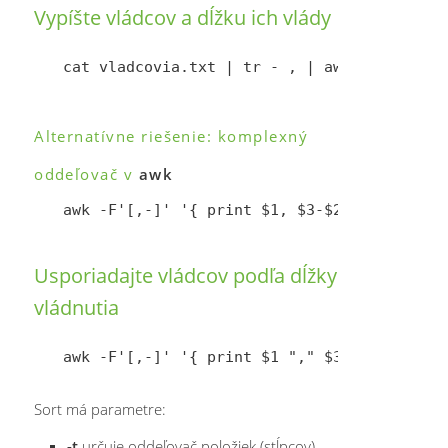
Vypíšte vládcov a dĺžku ich vlády
Alternatívne riešenie: komplexný
oddeľovač v
awk
Usporiadajte vládcov podľa dĺžky
vládnutia
Sort má parametre:
-t
určuje oddeľovač položiek (stĺpcov)