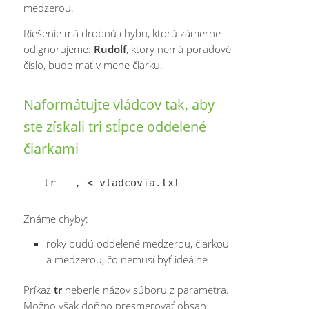
medzerou.
Riešenie má drobnú chybu, ktorú zámerne
odignorujeme:
Rudolf
, ktorý nemá poradové
číslo, bude mať v mene čiarku.
Naformátujte vládcov tak, aby
ste získali tri stĺpce oddelené
čiarkami
Známe chyby:
roky budú oddelené medzerou, čiarkou
a medzerou, čo nemusí byť ideálne
Príkaz
tr
neberie názov súboru z parametra.
Možno však doňho presmerovať obsah