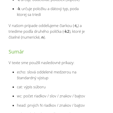
-k
určuje položku a dátový typ, poda
ktorej sa triedi
V našom prípade oddeľujeme čiarkou (
-t,
) a
triedime podľa druhého políčka (
-k2
), ktoré je
číselné (numerické,
n
).
Sumár
V texte sme použili nasledovné príkazy:
echo: slová oddelené medzerou na
štandardný výstup
cat: výpis súboru
wc: počet riadkov / slov / znakov / bajtov
head: prvých N riadkov / znakov / bajtov