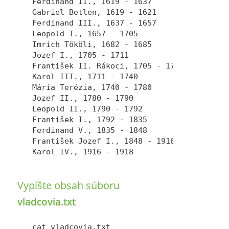
Ferdinand II., 1619 - 1637

Gabriel Betlen, 1619 - 1621

Ferdinand III., 1637 - 1657

Leopold I., 1657 - 1705

Imrich Tököli, 1682 - 1685

Jozef I., 1705 - 1711

František II. Rákoci, 1705 - 1711

Karol III., 1711 - 1740

Mária Terézia, 1740 - 1780

Jozef II., 1780 - 1790

Leopold II., 1790 - 1792

František I., 1792 - 1835

Ferdinand V., 1835 - 1848

František Jozef I., 1848 - 1916

Vypíšte obsah súboru
vladcovia.txt