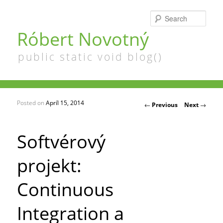
Searc
Róbert Novotný
public static void blog()
Posted on
Apríl 15, 2014
Post navigation
←
Previous
Next
→
Softvérový
projekt:
Continuous
Integration a