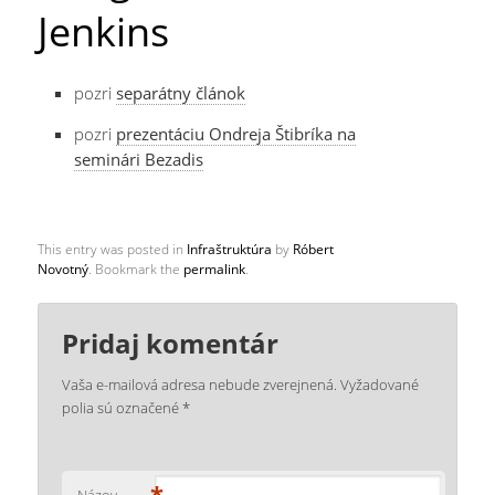
Jenkins
pozri
separátny článok
pozri
prezentáciu Ondreja Štibríka na
seminári Bezadis
This entry was posted in
Infraštruktúra
by
Róbert
Novotný
. Bookmark the
permalink
.
Pridaj komentár
Vaša e-mailová adresa nebude zverejnená.
Vyžadované
polia sú označené
*
*
Názov