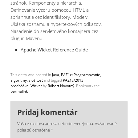
stránok. Komponenty a hierarchia.
Definovanie výzoru pomocou HTML a
spriahnutie cez identifikátory. Modely.
Ukážka zoznamu a hypertextových odkazov.
Nasadenie do servletového kontajnera cez
plug-in Mavenu.
Apache Wicket Reference Guide
This entry was posted in
Java
,
PAZ1c: Programovanie,
algoritmy, zložitosť
and tagged
PAZ1c/2013
,
prednáška
,
Wicket
by
Róbert Novotný
. Bookmark the
permalink
.
Pridaj komentár
Vaša e-mailová adresa nebude zverejnená.
Vyžadované
polia sú označené
*