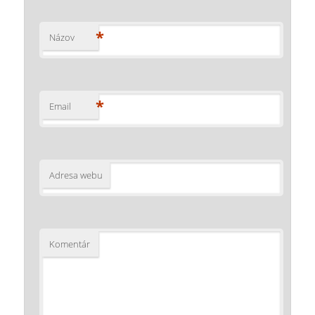
*
Názov
*
Email
Adresa webu
Komentár