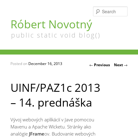
Searc
Róbert Novotný
public static void blog()
Posted on
December 16, 2013
Post navigation
←
Previous
Next
→
UINF/PAZ1c 2013
– 14. prednáška
Vývoj webových aplikácií v Jave pomocou
Mavenu a Apache Wicketu. Stránky ako
analógie
JFrame
ov. Budovanie webových