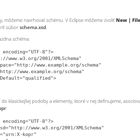
, môžeme navrhovať schému. V Eclipse môžeme zvoliť
New | File
riť súbor
schema.xsd
.
ázdna schéma:
 encoding="UTF-8"?>

://www.w3.org/2001/XMLSchema"

pace="http://www.example.org/schema" 

http://www.example.org/schema"

Default="qualified">

 klasickejšej podoby a elementy, ktoré v nej definujeme, asociova
opr
:
 encoding="UTF-8"?>

sd="http://www.w3.org/2001/XMLSchema" 

="urn:X-kopr" 
