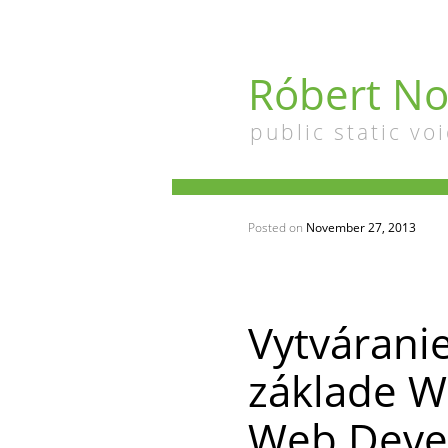
Róbert No
public static voi
Posted on
November 27, 2013
Vytvárani
základe W
Web Devel