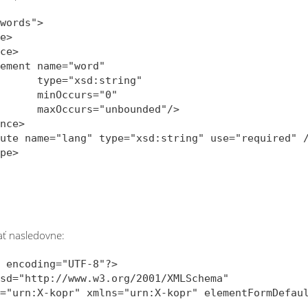
words">      

e>

ce>

ement name="word" 

      type="xsd:string" 

      minOccurs="0" 

      maxOccurs="unbounded"/>                     
nce>

ute name="lang" type="xsd:string" use="required" /
pe>

ť nasledovne:
 encoding="UTF-8"?>

sd="http://www.w3.org/2001/XMLSchema"

="urn:X-kopr" xmlns="urn:X-kopr" elementFormDefaul