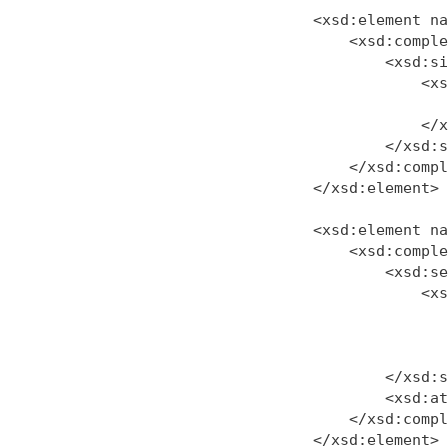
    <xsd:element na
        <xsd:comple
            <xsd:si
                <xs
                   
                </x
            </xsd:s
        </xsd:compl
    </xsd:element>

    <xsd:element na
        <xsd:comple
            <xsd:se
                <xs
                   
                   
                   
            </xsd:s
            <xsd:at
        </xsd:compl
    </xsd:element> 