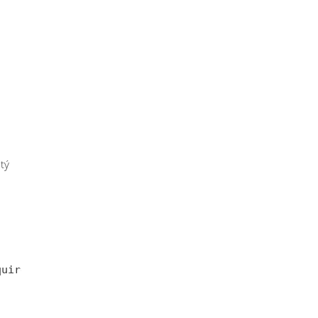
tý
uired" />
