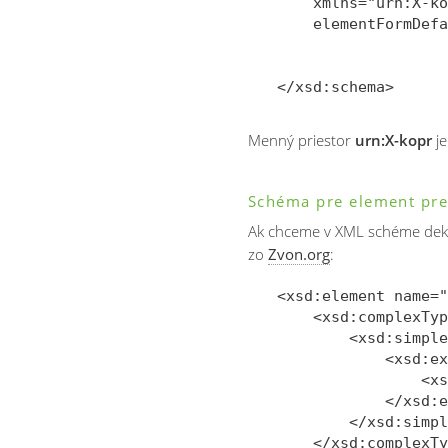
    xmlns="urn:X-ko
    elementFormDefa
Menný priestor
urn:X-kopr
j
Schéma pre element pre
Ak chceme v XML schéme dekl
zo
Zvon.org
:
<xsd:element name="
    <xsd:complexTyp
        <xsd:simple
            <xsd:ex
                <xs
            </xsd:e
        </xsd:simpl
    </xsd:complexTy