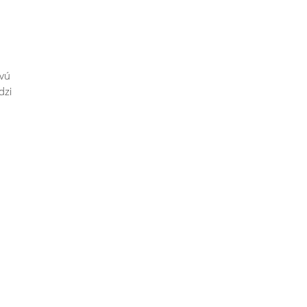
ovú
dzi