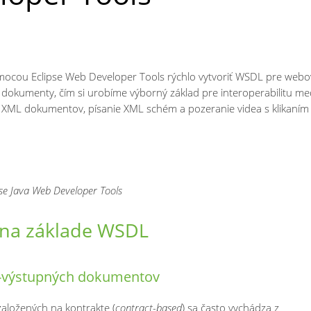
mocou Eclipse Web Developer Tools rýchlo vytvoriť WSDL pre web
dokumenty, čím si urobíme výborný základ pre interoperabilitu me
 XML dokumentov, písanie XML schém a pozeranie videa s klikaním
pse Java Web Developer Tools
na základe WSDL
-výstupných dokumentov
založených na kontrakte (
contract-based
) sa často vychádza z