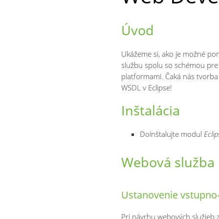
Úvod
Ukážeme si, ako je možné po
službu spolu so schémou pre 
platformami.
Čaká nás tvorba
WSDL v Eclipse!
Inštalácia
Doinštalujte modul
Ecli
Webová služba 
Ustanovenie vstupno
Pri návrhu webových služieb 