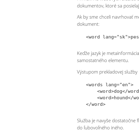
dokumentov, ktoré sa posielaj
Ak by sme chceli navrhovať m
dokument:
Keďže jazyk je metainformácia
samostatného elementu.
Výstupom prekladovej služby 
<words lang="en">

    <word>dog</word
    <word>hound</wo
Služba je navyše dostatočne f
do ľubovoľného iného.