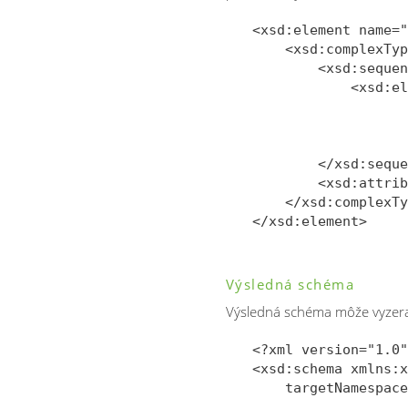
<xsd:element name="
    <xsd:complexTyp
        <xsd:sequen
            <xsd:el
                   
                   
                   
        </xsd:seque
        <xsd:attrib
    </xsd:complexTy
Výsledná schéma
Výsledná schéma môže vyzera
<?xml version="1.0"
<xsd:schema xmlns:x
    targetNamespace