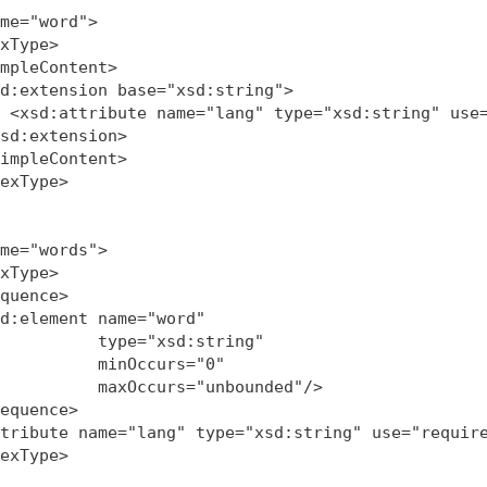
me="word">

xType>

mpleContent>

d:extension base="xsd:string">

 <xsd:attribute name="lang" type="xsd:string" use=
sd:extension>

impleContent>

exType>

me="words">      

xType>

quence>

d:element name="word" 

          type="xsd:string" 

          minOccurs="0" 

          maxOccurs="unbounded"/>                 
equence>

tribute name="lang" type="xsd:string" use="require
exType>

 
