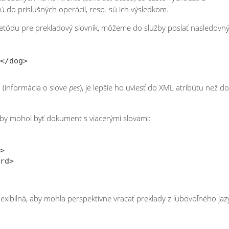
ú do príslušných operácií, resp. sú ich výsledkom.
etódu pre prekladový slovník, môžeme do služby poslať nasledovn
 (informácia o slove
pes
), je lepšie ho uviesť do XML atribútu než do
by mohol byť dokument s viacerými slovami:
>

rd>

lexibilná, aby mohla perspektívne vracať preklady z ľubovoľného jaz