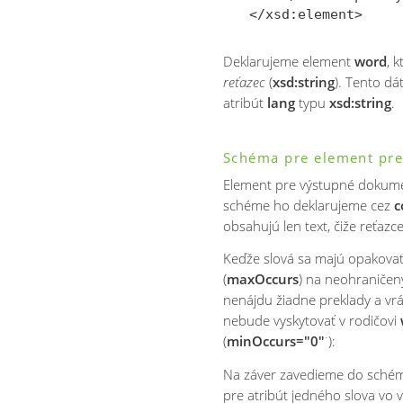
Deklarujeme element
word
, 
reťazec
(
xsd:string
). Tento d
atribút
lang
typu
xsd:string
.
Schéma pre element pre
Element pre výstupné dokume
schéme ho deklarujeme cez
c
obsahujú len text, čiže reťazc
Keďže slová sa majú opakovať
(
maxOccurs
) na neohraničený
nenájdu žiadne preklady a vrá
nebude vyskytovať v rodičovi
(
minOccurs="0"
˙):
Na záver zavedieme do schém
pre atribút jedného slova v