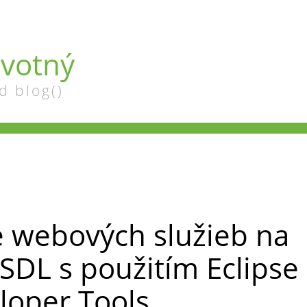
votný
d blog()
e webových služieb na
SDL s použitím Eclipse
oper Tools