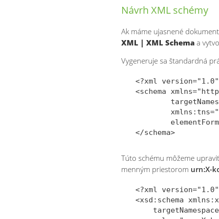
Návrh XML schémy
Ak máme ujasnené dokumenty
XML | XML Schema
a vytvo
Vygeneruje sa štandardná pr
<?xml version="1.0"
<schema xmlns="http
        targetNames
        xmlns:tns="
        elementForm
Túto schému môžeme upraviť do
menným priestorom
urn:X-k
<?xml version="1.0"
<xsd:schema xmlns:x
    targetNamespace