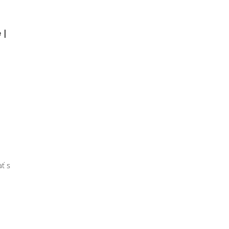
 |
ť s