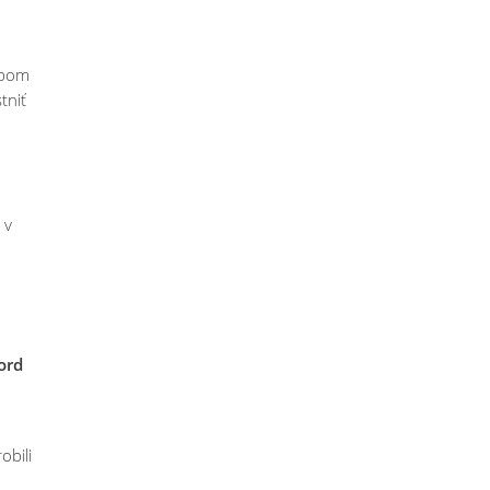
ypom
stniť
 v
ord
obili