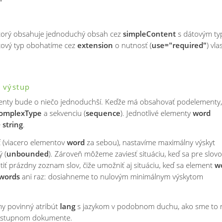
ktorý obsahuje jednoduchý obsah cez
simpleContent
s dátovým t
átový typ obohatíme cez
extension
o nutnosť (
use="required"
) vla
 výstup
nty bude o niečo jednoduchší. Keďže má obsahovať podelementy,
omplexType
a sekvenciu (
sequence
). Jednotlivé elementy
word
e
string
.
 (viacero elementov
word
za sebou), nastavíme maximálny výskyt
 (
unbounded
). Zároveň môžeme zaviesť situáciu, keď sa pre slovo
tiť prázdny zoznam slov, čiže umožniť aj situáciu, keď sa element
w
words
ani raz: dosiahneme to nulovým minimálnym výskytom
y povinný atribút
lang
s jazykom v podobnom duchu, ako sme to r
o vstupnom dokumente.