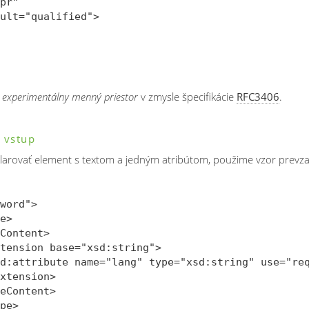
pr" 

ult="qualified">

e
experimentálny menný priestor
v zmysle špecifikácie
RFC3406
.
 vstup
arovať element s textom a jedným atribútom, použime vzor prevza
word">

e>

Content>

tension base="xsd:string">

d:attribute name="lang" type="xsd:string" use="req
xtension>

eContent>

pe>
