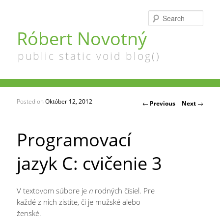
Searc
Róbert Novotný
public static void blog()
Posted on
Október 12, 2012
Post navigation
←
Previous
Next
→
Programovací
jazyk C: cvičenie 3
V textovom súbore je
n
rodných čísiel. Pre
každé z nich zistite, či je mužské alebo
ženské.