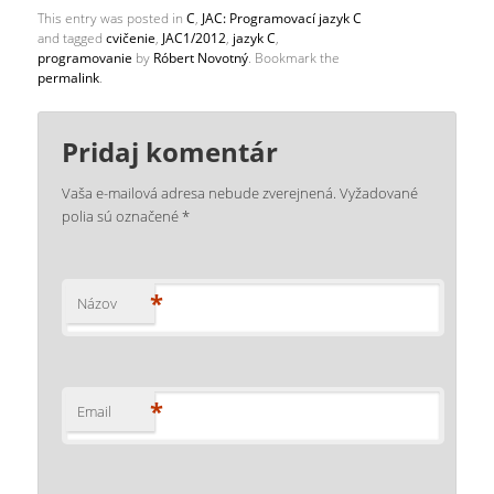
This entry was posted in
C
,
JAC: Programovací jazyk C
and tagged
cvičenie
,
JAC1/2012
,
jazyk C
,
programovanie
by
Róbert Novotný
. Bookmark the
permalink
.
Pridaj komentár
Vaša e-mailová adresa nebude zverejnená.
Vyžadované
polia sú označené
*
*
Názov
*
Email