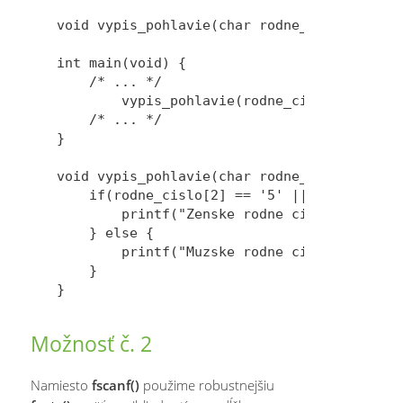
void vypis_pohlavie(char rodne_cislo[]);

int main(void) {

    /* ... */

        vypis_pohlavie(rodne_cislo);

    /* ... */

}

void vypis_pohlavie(char rodne_cislo[]) {

    if(rodne_cislo[2] == '5' || rodne_cislo
        printf("Zenske rodne cislo: %s\n", 
    } else {

        printf("Muzske rodne cislo: %s\n", 
    }

Možnosť č. 2
Namiesto
fscanf()
použime robustnejšiu