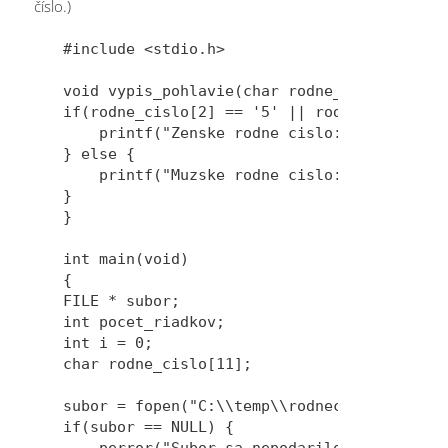
číslo.)
#include <stdio.h>

void vypis_pohlavie(char rodne_cislo[]) {

if(rodne_cislo[2] == '5' || rodne_cislo[2] 
    printf("Zenske rodne cislo: %s\n", rodn
} else {

    printf("Muzske rodne cislo: %s\n", rodn
}

}

int main(void)

{

FILE * subor;

int pocet_riadkov;

int i = 0;

char rodne_cislo[11];

subor = fopen("C:\\temp\\rodnecisla.txt", "
if(subor == NULL) {

    perror("Subor sa nepodarilo otvorit");
