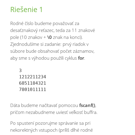
Riešenie 1
Rodné číslo budeme považovať za
desaťznakový reťazec, teda za 11 znakové
pole (10 znakov +
\0
znak na konci).
Zjednodušíme si zadanie: prvý riadok v
súbore bude obsahovať počet záznamov,
aby sme s výhodou použili cyklus
for
.
3

1212211234

6851184321

Dáta budeme načítavať pomocou
fscanf()
,
pričom nezabudneme uviesť veľkosť buffra.
Po spustení pozorujme správanie sa pri
nekorektných vstupoch (príliš dlhé rodné