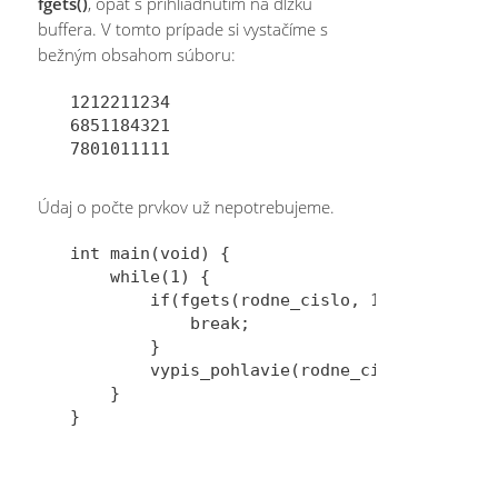
fgets()
, opäť s prihliadnutím na dĺžku
buffera. V tomto prípade si vystačíme s
bežným obsahom súboru:
1212211234

6851184321

Údaj o počte prvkov už nepotrebujeme.
int main(void) {    

    while(1) {

        if(fgets(rodne_cislo, 11, subor) ==
            break;

        }

        vypis_pohlavie(rodne_cislo);

    }
