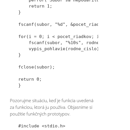
    return 1;

}

fscanf(subor, "%d", &pocet_riadkov);

for(i = 0; i < pocet_riadkov; i++) {

    fscanf(subor, "%10s", rodne_cislo);

    vypis_pohlavie(rodne_cislo);

}

fclose(subor);

return 0;

Pozorujme situáciu, keď je funkcia uvedená
za funkciou, ktorá ju používa. Objasnime si
použitie funkčných prototypov.
#include <stdio.h>
