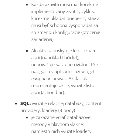
Každá aktivita musí mať korektne
implementovaný životný cyklus,
korektne ukladať priebežný stav a
musí byť schopná vysporiadať sa
so zmenou konfigurácie (otočenie
zariadenia).
Ak aktivita poskytuje len zoznam
akcií (napríklad tlačidiel),
nepovažuje sa za netriviálnu. Pre
navigáciu v aplikácii slúži widget
navigation drawer
. Ak tlačidlá
reprezentujú akcie, využite lištu
akcií (action bar).
SQL:
využitie relačnej databázy, content
providery, loadery (3 body)
je zakázané volať databázové
metódy v hlavnom vlákne:
namiesto nich využite loadery.