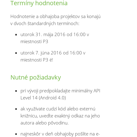
Termíny hodnotenia
Hodnotenie a obhajoba projektov sa konajú
v dvoch štandardných termínoch:
utorok 31. mája 2016 od 16:00 v
miestnosti P3
utorok 7. júna 2016 od 16:00 v
miestnosti P3 é!
Nutné požiadavky
pri vývoji predpokladajte minimálny API
Level 14 (Android 4.0)
ak využívate cudzí kód alebo externú
knižnicu, uveďte exaktný odkaz na jeho
autora alebo pôvodinu.
najneskôr v deň obhajoby pošlite na e-