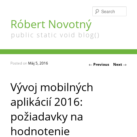
Searc
Róbert Novotný
public static void blog()
Posted on
Máj 5, 2016
Post navigation
←
Previous
Next
→
Vývoj mobilných
aplikácií 2016:
požiadavky na
hodnotenie