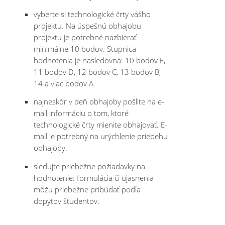
vyberte si technologické črty vášho
projektu. Na úspešnú obhajobu
projektu je potrebné nazbierať
minimálne 10 bodov. Stupnica
hodnotenia je nasledovná: 10 bodov E,
11 bodov D, 12 bodov C, 13 bodov B,
14 a viac bodov A.
najneskôr v deň obhajoby pošlite na e-
mail informáciu o tom, ktoré
technologické črty mienite obhajovať. E-
mail je potrebný na urýchlenie priebehu
obhajoby.
sledujte priebežne požiadavky na
hodnotenie: formulácia či ujasnenia
môžu priebežne pribúdať podľa
dopytov študentov.