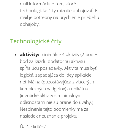
mail informáciu o tom, ktoré
technologické črty mienite obhajovať. E-
mail je potrebný na urýchlenie priebehu
obhajoby.
Technologické črty
aktivity:
minimálne 4 aktivity (2 bod +
bod za každú dodatočnú aktivitu
spĺňajúcu požiadavky. Aktivita musí byť
logická, zapadajúca do idey aplikácie,
netriviálna (pozostávajúca z viacerých
komplexných widgetov) a unikátna
(identické aktivity s minimálnymi
odlišnosťami nie sú brané do úvahy.)
Nesplnenie tejto podmienky má za
následok neuznanie projektu.
Ďalšie kritériá: