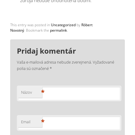
zdroja nebude ohodnotená bodmi.
This entry was posted in
Uncategorized
by
Róbert
Novotný
. Bookmark the
permalink
.
Pridaj komentár
Vaša e-mailová adresa nebude zverejnená.
Vyžadované
polia sú označené
*
*
Názov
*
Email