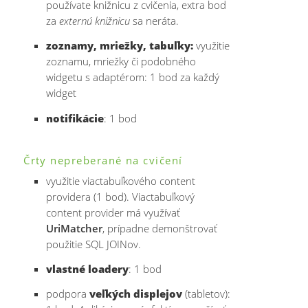
používate knižnicu z cvičenia, extra bod
za
externú knižnicu
sa neráta.
zoznamy, mriežky, tabuľky:
využitie
zoznamu, mriežky či podobného
widgetu s adaptérom: 1 bod za každý
widget
notifikácie
: 1 bod
Črty nepreberané na cvičení
využitie viactabuľkového content
providera (1 bod). Viactabuľkový
content provider má využívať
UriMatcher
, prípadne demonštrovať
použitie SQL JOINov.
vlastné loadery
: 1 bod
podpora
veľkých displejov
(tabletov):