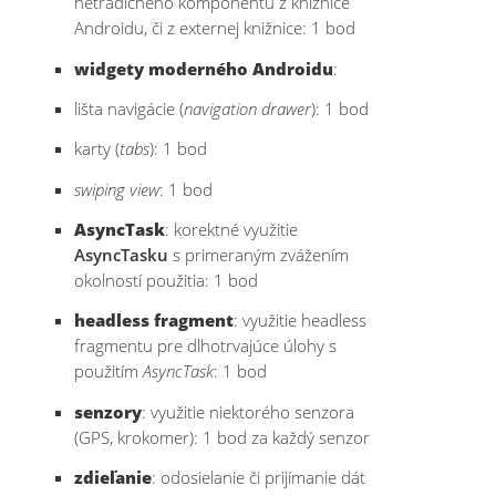
netradičného komponentu z knižnice
Androidu, či z externej knižnice: 1 bod
widgety moderného Androidu
:
lišta navigácie (
navigation drawer
): 1 bod
karty (
tabs
): 1 bod
swiping view
: 1 bod
AsyncTask
: korektné využitie
AsyncTasku
s primeraným zvážením
okolností použitia: 1 bod
headless fragment
: využitie headless
fragmentu pre dlhotrvajúce úlohy s
použitím
AsyncTask
: 1 bod
senzory
: využitie niektorého senzora
(GPS, krokomer): 1 bod za každý senzor
zdieľanie
: odosielanie či prijímanie dát