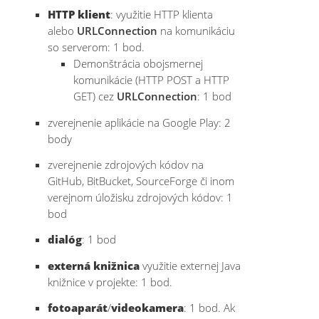
HTTP klient
: využitie HTTP klienta
alebo
URLConnection
na komunikáciu
so serverom: 1 bod.
Demonštrácia obojsmernej
komunikácie (HTTP POST a HTTP
GET) cez
URLConnection
: 1 bod
zverejnenie aplikácie na Google Play: 2
body
zverejnenie zdrojových kódov na
GitHub, BitBucket, SourceForge či inom
verejnom úložisku zdrojových kódov: 1
bod
dialóg
: 1 bod
externá knižnica
využitie externej Java
knižnice v projekte: 1 bod.
fotoaparát
/
videokamera
: 1 bod. Ak