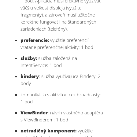
1 bod. Aplikácia musí efektívne využívať
väčšiu veľkosť displeja (využite
fragmenty), a zároveň musí užitočne
korektne fungovať i na štandardných
zariadeniach (telefóny).
preferencie:
využitie preferencií
vrátane preferenčnej aktivity: 1 bod
služby:
služba založená na
IntentService: 1 bod
bindery
: služba využívajúca Bindery: 2
body
komunikácia s aktivitou cez broadcasty:
1 bod
ViewBinder
: návrh vlastného adaptéra
s ViewBinderom: 1 bod
netradičný komponent:
využitie