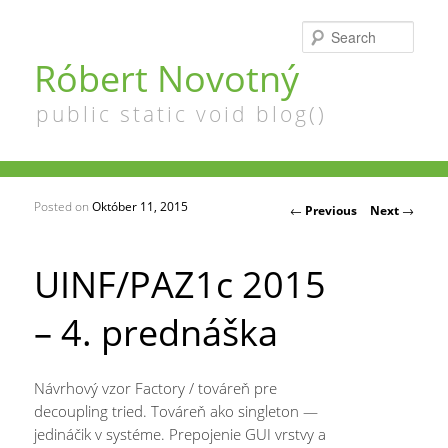
Searc
Róbert Novotný
public static void blog()
Posted on
Október 11, 2015
Post navigation
←
Previous
Next
→
UINF/PAZ1c 2015
– 4. prednáška
Návrhový vzor Factory / továreň pre
decoupling tried. Továreň ako singleton —
jedináčik v systéme. Prepojenie GUI vrstvy a