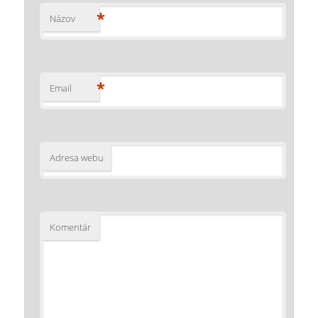
*
Názov
*
Email
Adresa webu
Komentár