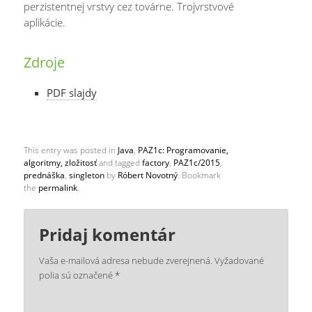
perzistentnej vrstvy cez továrne. Trojvrstvové
aplikácie.
Zdroje
PDF slajdy
This entry was posted in
Java
,
PAZ1c: Programovanie,
algoritmy, zložitosť
and tagged
factory
,
PAZ1c/2015
,
prednáška
,
singleton
by
Róbert Novotný
. Bookmark
the
permalink
.
Pridaj komentár
Vaša e-mailová adresa nebude zverejnená.
Vyžadované
polia sú označené
*