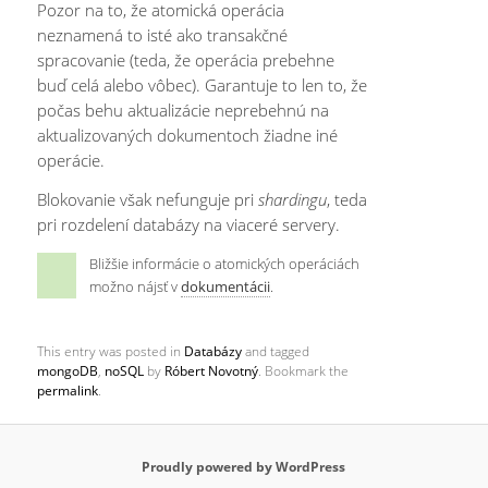
Pozor na to, že atomická operácia
neznamená to isté ako transakčné
spracovanie (teda, že operácia prebehne
buď celá alebo vôbec). Garantuje to len to, že
počas behu aktualizácie neprebehnú na
aktualizovaných dokumentoch žiadne iné
operácie.
Blokovanie však nefunguje pri
shardingu
, teda
pri rozdelení databázy na viaceré servery.
Bližšie informácie o atomických operáciách
možno nájsť v
dokumentácii
.
This entry was posted in
Databázy
and tagged
mongoDB
,
noSQL
by
Róbert Novotný
. Bookmark the
permalink
.
Proudly powered by WordPress