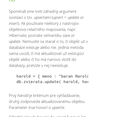
Spomínali sme tretí záhadný argument
súvisiaci s tzv.
upsertami
(
upsert
=
update or
insert
). Ak používate niektorý z nástrojov
objektovo-relačného mapovania, napr.
Hibernate, poznáte sémantiku
save or
update
. Nemusíte sa starať o to, či objekt už v
databáze existuje alebo nie. Jediná metóda
sama usúdi, či má aktualizovať už existujúci
objekt alebo či ho má nanovo vložiť do
databázy, pretože v nej neexistuje.
harold = { meno : "baran Harold", vek : 10}
Prvý
harold
je kritérium pre vyhľadávanie,
druhý zodpovedá aktualizovanému objektu.
Parameter
true
hovorí o
upserte
.
Dôležitá zásada hovorí, že
upsert
funguje len