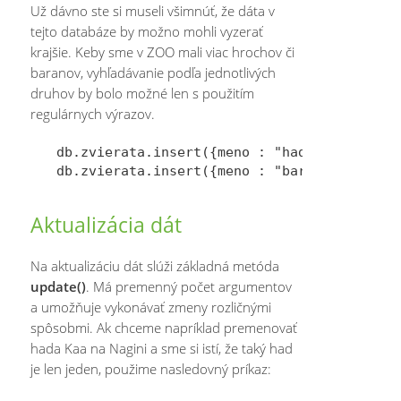
Už dávno ste si museli všimnúť, že dáta v
tejto databáze by možno mohli vyzerať
krajšie. Keby sme v ZOO mali viac hrochov či
baranov, vyhľadávanie podľa jednotlivých
druhov by bolo možné len s použitím
regulárnych výrazov.
db.zvierata.insert({meno : "had Kaa", "vek"
Aktualizácia dát
Na aktualizáciu dát slúži základná metóda
update()
. Má premenný počet argumentov
a umožňuje vykonávať zmeny rozličnými
spôsobmi. Ak chceme napríklad premenovať
hada Kaa na Nagini a sme si istí, že taký had
je len jeden, použime nasledovný príkaz: