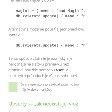
má nahradiť nájdený objekt.
nagini = { meno : "had Nagini", vek : 27 }

Alternatívne môžeme použiť aj jednoriadkovú
syntax:
Tento spôsob však nie je atomický a je
náročnejší na sieťovú premávku než
atomické použitie pomocou
$set
. V
niektorých prípadoch je však nevyhnutný.
Ďalšie operátory pre aktualizáciu možno
nájsť
v dokumentácii
.
Upserty — „ak neexistuje, vlož
ho“