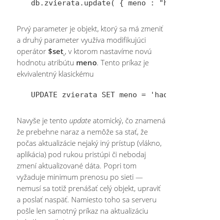
Prvý parameter je objekt, ktorý sa má zmeniť
a druhý parameter využíva modifikujúci
operátor
$set
˛, v ktorom nastavíme novú
hodnotu atribútu
meno
. Tento príkaz je
ekvivalentný klasickému
Navyše je tento
update
atomický, čo znamená
že prebehne naraz a nemôže sa stať, že
počas aktualizácie nejaký iný prístup (vlákno,
aplikácia) pod rukou pristúpi či nebodaj
zmení aktualizované dáta. Popri tom
vyžaduje minimum prenosu po sieti —
nemusí sa totiž prenášať celý objekt, upraviť
a poslať naspäť. Namiesto toho sa serveru
pošle len samotný príkaz na aktualizáciu