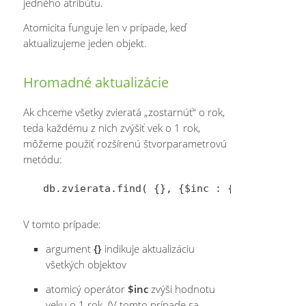
jedného atribútu.
Atomicita funguje len v prípade, keď
aktualizujeme jeden objekt.
Hromadné aktualizácie
Ak chceme všetky zvieratá „zostarnúť“ o rok,
teda každému z nich zvýšiť vek o 1 rok,
môžeme použiť rozšírenú štvorparametrovú
metódu:
V tomto prípade:
argument
{}
indikuje aktualizáciu
všetkých objektov
atomicý operátor
$inc
zvýši hodnotu
veku o 1 rok. (V tomto prípade sa