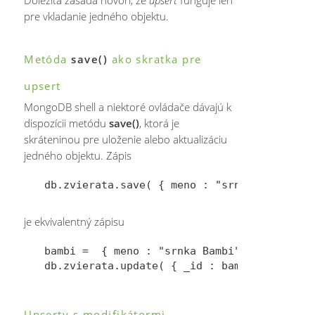
pre vkladanie jedného objektu.
Metóda
save()
ako skratka pre
upsert
MongoDB shell a niektoré ovládače dávajú k
dispozícii metódu
save()
, ktorá je
skráteninou pre uloženie alebo aktualizáciu
jedného objektu. Zápis
je ekvivalentný zápisu
bambi =  { meno : "srnka Bambi", vek : 3} 

Upserty s modifikátormi