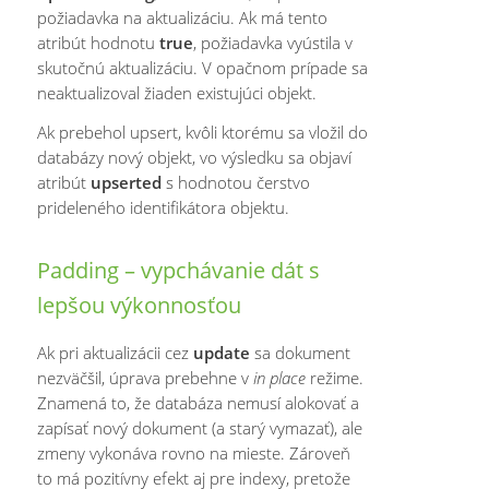
požiadavka na aktualizáciu. Ak má tento
atribút hodnotu
true
, požiadavka vyústila v
skutočnú aktualizáciu. V opačnom prípade sa
neaktualizoval žiaden existujúci objekt.
Ak prebehol upsert, kvôli ktorému sa vložil do
databázy nový objekt, vo výsledku sa objaví
atribút
upserted
s hodnotou čerstvo
prideleného identifikátora objektu.
Padding – vypchávanie dát s
lepšou výkonnosťou
Ak pri aktualizácii cez
update
sa dokument
nezväčšil, úprava prebehne v
in place
režime.
Znamená to, že databáza nemusí alokovať a
zapísať nový dokument (a starý vymazať), ale
zmeny vykonáva rovno na mieste. Zároveň
to má pozitívny efekt aj pre indexy, pretože