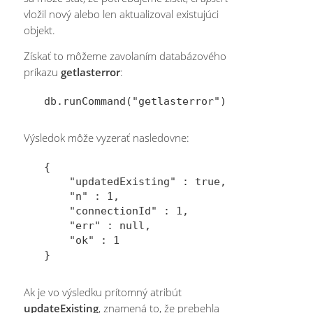
vložil nový alebo len aktualizoval existujúci
objekt.
Získať to môžeme zavolaním databázového
príkazu
getlasterror
:
Výsledok môže vyzerať nasledovne:
{

    "updatedExisting" : true,

    "n" : 1,

    "connectionId" : 1,

    "err" : null,

    "ok" : 1

Ak je vo výsledku prítomný atribút
updateExisting
, znamená to, že prebehla