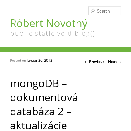
Searc
Róbert Novotný
public static void blog()
Posted on
Január 20, 2012
Post navigation
←
Previous
Next
→
mongoDB –
dokumentová
databáza 2 –
aktualizácie