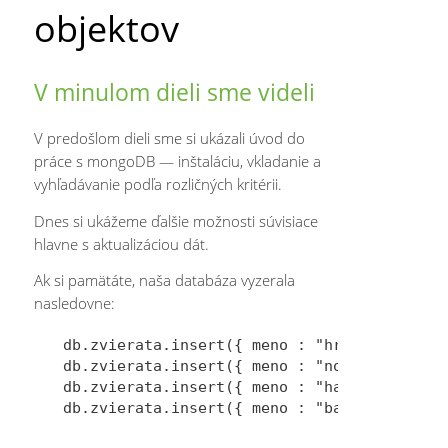
objektov
V minulom dieli sme videli
V predošlom dieli sme si ukázali úvod do
práce s mongoDB — inštaláciu, vkladanie a
vyhľadávanie podľa rozličných kritérii.
Dnes si ukážeme ďalšie možnosti súvisiace
hlavne s aktualizáciou dát.
Ak si pamätáte, naša databáza vyzerala
nasledovne:
db.zvierata.insert({ meno : "hroch Karol", 
db.zvierata.insert({ meno : "nosorožec Štef
db.zvierata.insert({ meno : "had Boris", "v