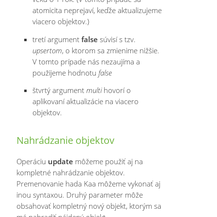
atomicita neprejaví, keďže aktualizujeme
viacero objektov.)
tretí argument
false
súvisí s tzv.
upsertom
, o ktorom sa zmienime nižšie.
V tomto prípade nás nezaujíma a
použijeme hodnotu
false
štvrtý argument
multi
hovorí o
aplikovaní aktualizácie na viacero
objektov.
Nahrádzanie objektov
Operáciu
update
môžeme použiť aj na
kompletné nahrádzanie objektov.
Premenovanie hada Kaa môžeme vykonať aj
inou syntaxou. Druhý parameter môže
obsahovať kompletný nový objekt, ktorým sa