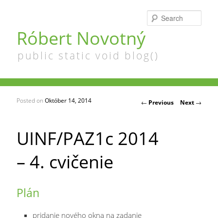
Searc
Róbert Novotný
public static void blog()
Posted on
Október 14, 2014
Post navigation
←
Previous
Next
→
UINF/PAZ1c 2014
– 4. cvičenie
Plán
pridanie nového okna na zadanie