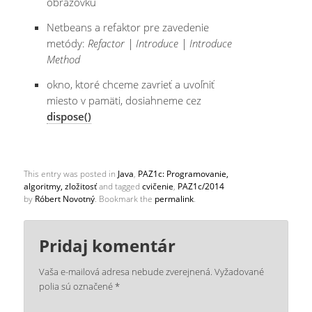
obrazovku
Netbeans a refaktor pre zavedenie
metódy:
Refactor | Introduce | Introduce
Method
okno, ktoré chceme zavrieť a uvoľniť
miesto v pamäti, dosiahneme cez
dispose()
This entry was posted in
Java
,
PAZ1c: Programovanie,
algoritmy, zložitosť
and tagged
cvičenie
,
PAZ1c/2014
by
Róbert Novotný
. Bookmark the
permalink
.
Pridaj komentár
Vaša e-mailová adresa nebude zverejnená.
Vyžadované
polia sú označené
*