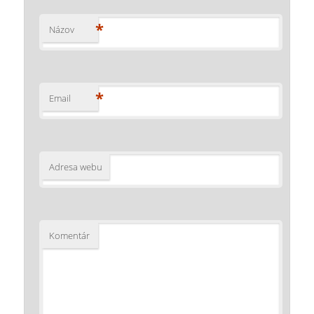
*
Názov
*
Email
Adresa webu
Komentár